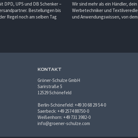
mit DPD, UPS und DB Schenker –
Wir sind mehr als ein Händler, dein
ersandpartner. Bestellungen bis
Werbetechniker und Textilveredler
 der Regel noch am selben Tag
und Anwendungswissen, von dem d
KONTAKT
Gröner-Schulze GmbH
Sarirstraße 5
12529 Schönefeld
Berlin-Schönefeld: +49 30 68 29 54-0
Saerbeck: +49 2574 88750-0
Weißenhorn: +49 731 3982-0
info@groener-schulze.com