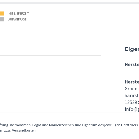
MIT LIEFERZEIT
AUF ANFRAGE
Eige
Herste
Herst
Groen
Sarirst
12529 
info@
Haftung übernommen. Logos und Markenzeichen sind Eigentum des jeweiligen Herstellers
ben zzgl. Versandkosten.