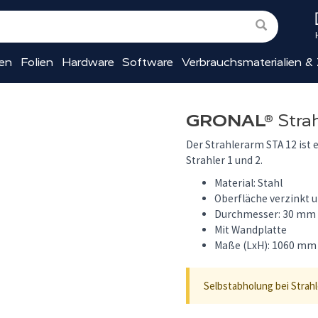
ien
Folien
Hardware
Software
Verbrauchsmaterialien &
GRONAL®
Stra
Der Strahlerarm STA 12 ist 
Strahler 1 und 2.
Material: Stahl
Oberfläche verzinkt 
Durchmesser: 30 mm
Mit Wandplatte
Maße (LxH): 1060 mm
Selbstabholung bei Strah