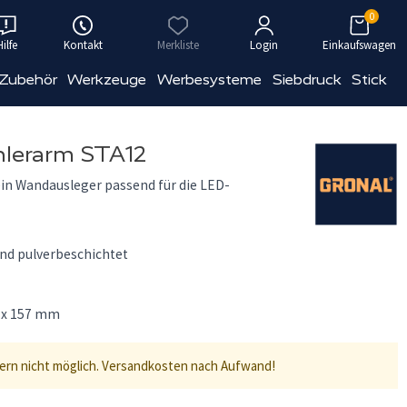
0
Hilfe
Kontakt
Merkliste
Login
Einkaufswagen
 Zubehör
Werkzeuge
Werbesysteme
Siebdruck
Stick
hlerarm STA12
ein Wandausleger passend für die LED-
und pulverbeschichtet
 x 157 mm
lern nicht möglich. Versandkosten nach Aufwand!