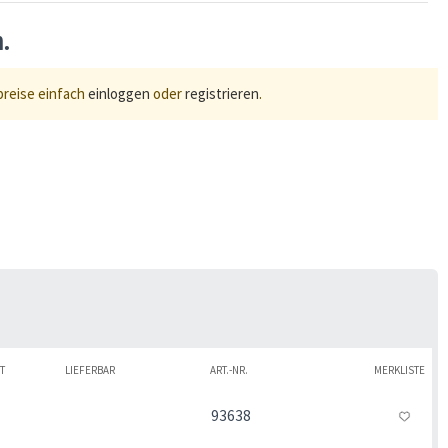
n.
preise einfach
einloggen
oder
registrieren
.
T
LIEFERBAR
ART.-NR.
MERKLISTE
93638