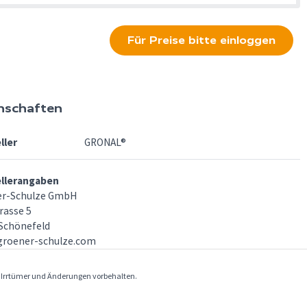
Für Preise bitte einloggen
nschaften
ller
GRONAL®
ellerangaben
er-Schulze GmbH
rasse 5
Schönefeld
groener-schulze.com
. Irrtümer und Änderungen vorbehalten.