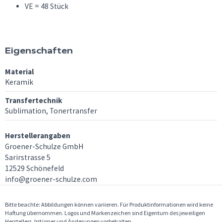
VE = 48 Stück
Eigenschaften
Material
Keramik
Transfertechnik
Sublimation, Tonertransfer
Herstellerangaben
Groener-Schulze GmbH
Sarirstrasse 5
12529 Schönefeld
info@groener-schulze.com
Bitte beachte: Abbildungen können variieren. Für Produktinformationen wird keine
Haftung übernommen. Logos und Markenzeichen sind Eigentum des jeweiligen
Herstellers. Irrtümer und Änderungen vorbehalten.