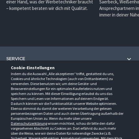
einer Hand, was der Werbetechniker braucht
Saerbeck, Weißenho
– kompetent beraten wir dich mit Qualität.
Ansprechpartnern im
immer in deiner Nähe
SERVICE
Cookie-Einstellungen
Hilfe und Information
Indem du die Auswahl „Alle akzeptieren“ triffst, gestattest du uns,
UNTERNEHMEN
Cookies und ähnliche Technologien (auch von Drittanbietern) zu
Fragen und Antworten (FAQ)
verwenden. Diese benutzen wir, um deine Geräte- und
Über uns
Browsereinstellungen für ein optimales Kauferlebnis nutzen und
Kontakt
KONTAKT
speichern zu können. Mit dieser Einwilligung erlaubst du uns das
Anfahrt
Newsletter
Speichern und Lesen von Informationen auf deinem Endgerät.
Gröner-Schulze GmbH
Dadurch können wir die Funktionalität unserer Website optimieren.
Ansprechpartner
ÖFFNUNGSZEITEN
Sarirstraße 5
Events
Ebenso stimmst du damit der weiteren Verarbeitung der gelesen
12529 Schönefeld
personenbezogenen Daten und auch deren Übertragung außerhalb der
Außendienstbesuch
Montag - Donnerstag
9:00 - 17:00
Downloads
Europäischen Union zu. Wenn du mehr über unsere
FOLGE UNS
Freitag
9:00 - 15:00
Datenschutzerklärung
wissen möchtest, schau dir bitte den dafür
Jobs & Ausbildung
Berlin-Schönefeld: +49 30 68 29 54-0
Kataloge
vorgesehenen Abschnitt zu Cookies an. Dort erfährst du auch mehr
Saerbeck: +49 2574 88750-0
Retouren/Reklamationen
über die Weise, wie wir deine Daten für notwendige Zwecke (z.B.
Weißenhorn: +49 731 3982-0
Sicherheit, Warenkorbfunktion, Anmeldung) verwenden. Mit dem Klick