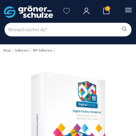
0
Nav
ein
Shop
Software
RIP-Software