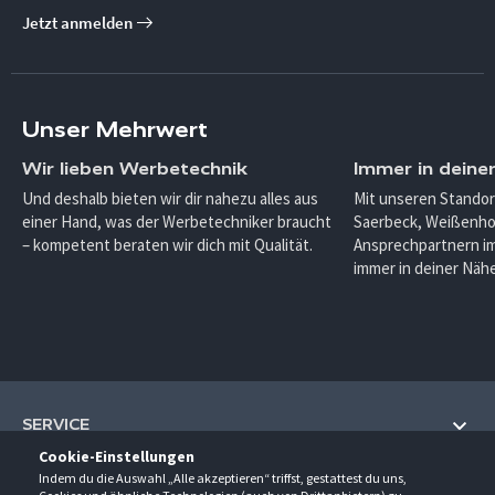
Jetzt anmelden
Unser Mehrwert
Wir lieben Werbetechnik
Immer in deine
Und deshalb bieten wir dir nahezu alles aus
Mit unseren Standor
einer Hand, was der Werbetechniker braucht
Saerbeck, Weißenho
– kompetent beraten wir dich mit Qualität.
Ansprechpartnern im
immer in deiner Nähe
SERVICE
Cookie-Einstellungen
Hilfe und Information
Indem du die Auswahl „Alle akzeptieren“ triffst, gestattest du uns,
UNTERNEHMEN