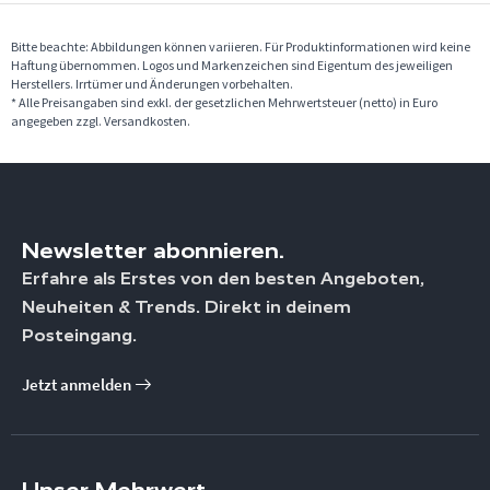
Bitte beachte: Abbildungen können variieren. Für Produktinformationen wird keine
Haftung übernommen. Logos und Markenzeichen sind Eigentum des jeweiligen
Herstellers. Irrtümer und Änderungen vorbehalten.
* Alle Preisangaben sind exkl. der gesetzlichen Mehrwertsteuer (netto) in Euro
angegeben zzgl. Versandkosten.
Newsletter abonnieren.
Erfahre als Erstes von den besten Angeboten,
Neuheiten & Trends. Direkt in deinem
Posteingang.
Jetzt anmelden
Unser Mehrwert