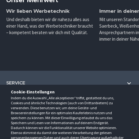
Wir lieben Werbetechnik
Immer in deine
Und deshalb bieten wir dir nahezu alles aus
Mit unseren Standor
einer Hand, was der Werbetechniker braucht
Saerbeck, Weißenho
– kompetent beraten wir dich mit Qualität.
Ansprechpartnern im
immer in deiner Nähe
SERVICE
Cookie-Einstellungen
Hilfe und Information
Indem du die Auswahl „Alle akzeptieren“ triffst, gestattest du uns,
UNTERNEHMEN
Cookies und ähnliche Technologien (auch von Drittanbietern) zu
Fragen und Antworten (FAQ)
verwenden. Diese benutzen wir, um deine Geräte- und
Über uns
Browsereinstellungen für ein optimales Kauferlebnis nutzen und
Kontakt
KONTAKT
speichern zu können. Mit dieser Einwilligung erlaubst du uns das
Anfahrt
Newsletter
Speichern und Lesen von Informationen auf deinem Endgerät.
Gröner-Schulze GmbH
Dadurch können wir die Funktionalität unserer Website optimieren.
Ansprechpartner
ÖFFNUNGSZEITEN
Sarirstraße 5
Events
Ebenso stimmst du damit der weiteren Verarbeitung der gelesen
12529 Schönefeld
personenbezogenen Daten und auch deren Übertragung außerhalb der