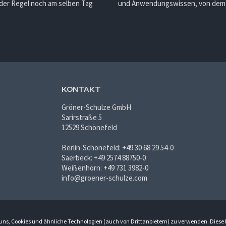
 der Regel noch am selben Tag
und Anwendungswissen, von dem d
KONTAKT
Gröner-Schulze GmbH
Sarirstraße 5
12529 Schönefeld
Berlin-Schönefeld: +49 30 68 29 54-0
Saerbeck: +49 2574 88750-0
Weißenhorn: +49 731 3982-0
info@groener-schulze.com
du uns, Cookies und ähnliche Technologien (auch von Drittanbietern) zu verwenden. Diese