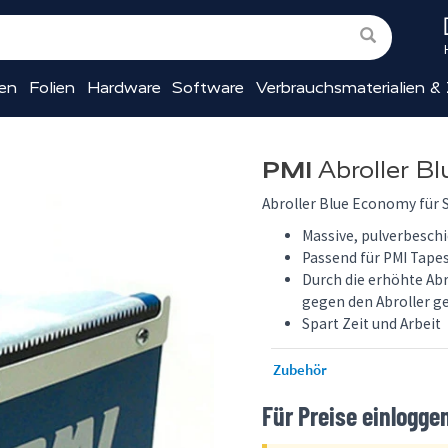
ien
Folien
Hardware
Software
Verbrauchsmaterialien &
PMI
Abroller B
Abroller Blue Economy für 
Massive, pulverbesch
Passend für PMI Tape
Durch die erhöhte Ab
gegen den Abroller g
Spart Zeit und Arbeit
Zubehör
Für Preise einlogge