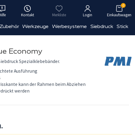
0
Hilfe
Kontakt
Merkliste
Login
Einkaufswagen
 Zubehör
Werkzeuge
Werbesysteme
Siebdruck
Stick
lue Economy
Siebdruck Spezialklebebänder.
ichtete Ausführung
s
risskante kann der Rahmen beim Abziehen
edrückt werden
n.