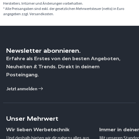
Herstellers. Irrtümer und Änderungen vorbehalten.
* Alle Preisangaben sind exkl. der gesetzlichen Mehrwertsteuer (netto) in Euro
angegeben zzgl. Versandkosten.
Newsletter abonnieren.
Erfahre als Erstes von den besten Angeboten,
Neuheiten & Trends. Direkt in deinem
Posteingang.
Jetzt anmelden
Unser Mehrwert
Wir lieben Werbetechnik
Immer in deine
Und deshalb bieten wir dir nahezu alles aus
Mit unseren Standor