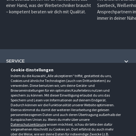
einer Hand, was der Werbetechniker braucht
Saerbeck, Weißenho
– kompetent beraten wir dich mit Qualität.
Ansprechpartnern im
immer in deiner Nähe
SERVICE
Cookie-Einstellungen
Hilfe und Information
Indem du die Auswahl „Alle akzeptieren“ triffst, gestattest du uns,
UNTERNEHMEN
Cookies und ähnliche Technologien (auch von Drittanbietern) zu
Fragen und Antworten (FAQ)
verwenden. Diese benutzen wir, um deine Geräte- und
Über uns
Browsereinstellungen für ein optimales Kauferlebnis nutzen und
Kontakt
KONTAKT
speichern zu können. Mit dieser Einwilligung erlaubst du uns das
Anfahrt
Newsletter
Speichern und Lesen von Informationen auf deinem Endgerät.
Gröner-Schulze GmbH
Dadurch können wir die Funktionalität unserer Website optimieren.
Ansprechpartner
ÖFFNUNGSZEITEN
Sarirstraße 5
Events
Ebenso stimmst du damit der weiteren Verarbeitung der gelesen
12529 Schönefeld
personenbezogenen Daten und auch deren Übertragung außerhalb der
Außendienstbesuch
Montag - Donnerstag
9:00 - 17:00
Downloads
Europäischen Union zu. Wenn du mehr über unsere
FOLGE UNS
Freitag
9:00 - 15:00
Datenschutzerklärung
wissen möchtest, schau dir bitte den dafür
Jobs & Ausbildung
Berlin-Schönefeld: +49 30 68 29 54-0
Kataloge
vorgesehenen Abschnitt zu Cookies an. Dort erfährst du auch mehr
Saerbeck: +49 2574 88750-0
Retouren/Reklamationen
über die Weise, wie wir deine Daten für notwendige Zwecke (z.B.