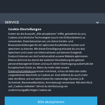
SERVICE
Cookie-Einstellungen
Hilfe und Information
Indem du die Auswahl „Alle akzeptieren“ triffst, gestattest du uns,
UNTERNEHMEN
Cookies und ähnliche Technologien (auch von Drittanbietern) zu
Fragen und Antworten (FAQ)
verwenden. Diese benutzen wir, um deine Geräte- und
Über uns
Browsereinstellungen für ein optimales Kauferlebnis nutzen und
Kontakt
KONTAKT
speichern zu können. Mit dieser Einwilligung erlaubst du uns das
Anfahrt
Newsletter
Speichern und Lesen von Informationen auf deinem Endgerät.
Gröner-Schulze GmbH
Dadurch können wir die Funktionalität unserer Website optimieren.
Ansprechpartner
ÖFFNUNGSZEITEN
Sarirstraße 5
Events
Ebenso stimmst du damit der weiteren Verarbeitung der gelesen
12529 Schönefeld
personenbezogenen Daten und auch deren Übertragung außerhalb der
Außendienstbesuch
Montag - Donnerstag
9:00 - 17:00
Downloads
Europäischen Union zu. Wenn du mehr über unsere
FOLGE UNS
Freitag
9:00 - 15:00
Datenschutzerklärung
wissen möchtest, schau dir bitte den dafür
Jobs & Ausbildung
Berlin-Schönefeld: +49 30 68 29 54-0
Kataloge
vorgesehenen Abschnitt zu Cookies an. Dort erfährst du auch mehr
Saerbeck: +49 2574 88750-0
Retouren/Reklamationen
über die Weise, wie wir deine Daten für notwendige Zwecke (z.B.
Weißenhorn: +49 731 3982-0
Sicherheit, Warenkorbfunktion, Anmeldung) verwenden. Mit dem Klick
auf „Cookies verbieten“ lehnst du die Nutzung von
info@groener-schulze.com
zustimmungspflichtigen Cookies ab.
AGB
Datenschutzbestimmungen
Impressum
Alle akzeptieren
Alle Rechte vorbehalten. © Gröner-Schulze GmbH 2026 Verkauf nur an Unternehmer,