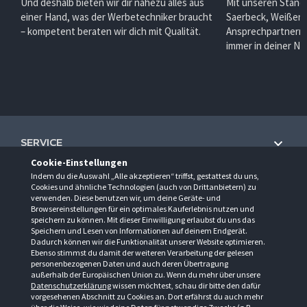
Und deshalb bieten wir dir nahezu alles aus
Mit unseren Stando
einer Hand, was der Werbetechniker braucht
Saerbeck, Weißenh
– kompetent beraten wir dich mit Qualität.
Ansprechpartnern 
immer in deiner Nä
SERVICE
Cookie-Einstellungen
Hilfe und Information
Indem du die Auswahl „Alle akzeptieren“ triffst, gestattest du uns,
UNTERNEHMEN
Cookies und ähnliche Technologien (auch von Drittanbietern) zu
Fragen und Antworten (FAQ)
verwenden. Diese benutzen wir, um deine Geräte- und
Über uns
Browsereinstellungen für ein optimales Kauferlebnis nutzen und
Kontakt
KONTAKT
speichern zu können. Mit dieser Einwilligung erlaubst du uns das
Anfahrt
Newsletter
Speichern und Lesen von Informationen auf deinem Endgerät.
Gröner-Schulze GmbH
Dadurch können wir die Funktionalität unserer Website optimieren.
Ansprechpartner
ÖFFNUNGSZEITEN
Sarirstraße 5
Events
Ebenso stimmst du damit der weiteren Verarbeitung der gelesen
12529 Schönefeld
personenbezogenen Daten und auch deren Übertragung
Außendienstbesuch
Montag - Donnerstag
9:00 - 17:00
Downloads
außerhalb der Europäischen Union zu. Wenn du mehr über unsere
FOLGE UNS
Freitag
9:00 - 15:00
Datenschutzerklärung
wissen möchtest, schau dir bitte den dafür
Jobs & Ausbildung
Berlin-Schönefeld: +49 30 68 29 54-0
Kataloge
vorgesehenen Abschnitt zu Cookies an. Dort erfährst du auch mehr
Saerbeck: +49 2574 88750-0