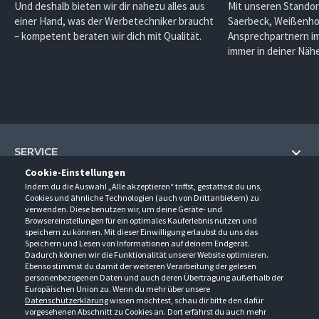
Und deshalb bieten wir dir nahezu alles aus
Mit unseren Standor
einer Hand, was der Werbetechniker braucht
Saerbeck, Weißenho
– kompetent beraten wir dich mit Qualität.
Ansprechpartnern im
immer in deiner Nähe
SERVICE
Cookie-Einstellungen
Hilfe und Information
Indem du die Auswahl „Alle akzeptieren“ triffst, gestattest du uns,
UNTERNEHMEN
Cookies und ähnliche Technologien (auch von Drittanbietern) zu
Fragen und Antworten (FAQ)
verwenden. Diese benutzen wir, um deine Geräte- und
Über uns
Browsereinstellungen für ein optimales Kauferlebnis nutzen und
Kontakt
KONTAKT
speichern zu können. Mit dieser Einwilligung erlaubst du uns das
Anfahrt
Newsletter
Speichern und Lesen von Informationen auf deinem Endgerät.
Gröner-Schulze GmbH
Dadurch können wir die Funktionalität unserer Website optimieren.
Ansprechpartner
ÖFFNUNGSZEITEN
Sarirstraße 5
Events
Ebenso stimmst du damit der weiteren Verarbeitung der gelesen
12529 Schönefeld
personenbezogenen Daten und auch deren Übertragung außerhalb der
Außendienstbesuch
Montag - Donnerstag
9:00 - 17:00
Downloads
Europäischen Union zu. Wenn du mehr über unsere
FOLGE UNS
Freitag
9:00 - 15:00
Datenschutzerklärung
wissen möchtest, schau dir bitte den dafür
Jobs & Ausbildung
Berlin-Schönefeld: +49 30 68 29 54-0
Kataloge
vorgesehenen Abschnitt zu Cookies an. Dort erfährst du auch mehr