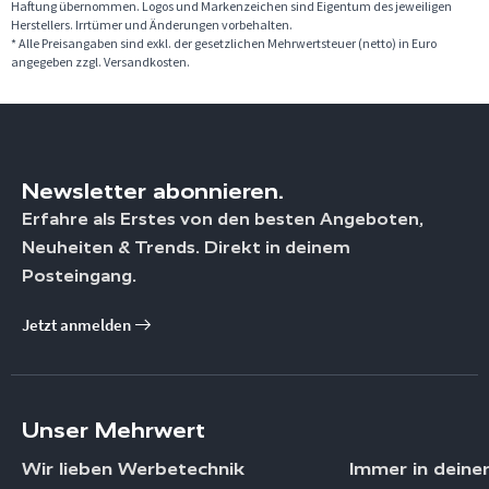
Haftung übernommen. Logos und Markenzeichen sind Eigentum des jeweiligen
Herstellers. Irrtümer und Änderungen vorbehalten.
* Alle Preisangaben sind exkl. der gesetzlichen Mehrwertsteuer (netto) in Euro
angegeben zzgl. Versandkosten.
Newsletter abonnieren.
Erfahre als Erstes von den besten Angeboten,
Neuheiten & Trends. Direkt in deinem
Posteingang.
Jetzt anmelden
Unser Mehrwert
Wir lieben Werbetechnik
Immer in deine