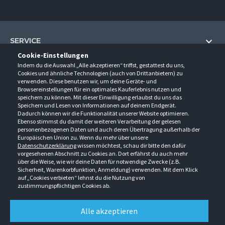
SERVICE
Cookie-Einstellungen
Hilfe und Information
Indem du die Auswahl „Alle akzeptieren“ triffst, gestattest du uns,
UNTERNEHMEN
Cookies und ähnliche Technologien (auch von Drittanbietern) zu
Fragen und Antworten (FAQ)
verwenden. Diese benutzen wir, um deine Geräte- und
Über uns
Browsereinstellungen für ein optimales Kauferlebnis nutzen und
Kontakt
KONTAKT
speichern zu können. Mit dieser Einwilligung erlaubst du uns das
Anfahrt
Newsletter
Speichern und Lesen von Informationen auf deinem Endgerät.
Gröner-Schulze GmbH
Dadurch können wir die Funktionalität unserer Website optimieren.
Ansprechpartner
ÖFFNUNGSZEITEN
Sarirstraße 5
Events
Ebenso stimmst du damit der weiteren Verarbeitung der gelesen
12529 Schönefeld
personenbezogenen Daten und auch deren Übertragung außerhalb der
Außendienstbesuch
Montag - Donnerstag
9:00 - 17:00
Downloads
Europäischen Union zu. Wenn du mehr über unsere
FOLGE UNS
Freitag
9:00 - 15:00
Datenschutzerklärung
wissen möchtest, schau dir bitte den dafür
Jobs & Ausbildung
Berlin-Schönefeld: +49 30 68 29 54-0
Kataloge
vorgesehenen Abschnitt zu Cookies an. Dort erfährst du auch mehr
Saerbeck: +49 2574 88750-0
Retouren/Reklamationen
über die Weise, wie wir deine Daten für notwendige Zwecke (z.B.
Weißenhorn: +49 731 3982-0
Sicherheit, Warenkorbfunktion, Anmeldung) verwenden. Mit dem Klick
auf „Cookies verbieten“ lehnst du die Nutzung von
info@groener-schulze.com
zustimmungspflichtigen Cookies ab.
AGB
Datenschutzbestimmungen
Impressum
Alle akzeptieren
Alle Rechte vorbehalten. © Gröner-Schulze GmbH 2026 Verkauf nur an Unternehmer,
Gewerbetreibende, Freiberufler und öffentliche Institutionen. Kein Verkauf an