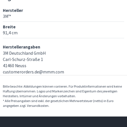
Hersteller
3M™
Breite
91,4 cm
Herstellerangaben
3M Deutschland GmbH
Carl-Schurz-Straße 1
41460 Neuss
customerorders.de@mmm.com
Bitte beachte: Abbildungen können variieren. Für Produktinformationen wird keine
Haftung übernommen. Logos und Markenzeichen sind Eigentum des jeweiligen
Herstellers. Irrtümer und Änderungen vorbehalten.
* Alle Preisangaben sind exkl. der gesetzlichen Mehrwertsteuer (netto) in Euro
angegeben zzgl. Versandkosten.