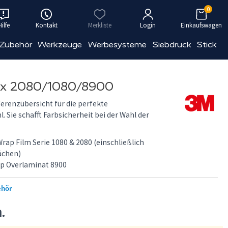
0
Hilfe
Kontakt
Merkliste
Login
Einkaufswagen
 Zubehör
Werkzeuge
Werbesysteme
Siebdruck
Stick
x 2080/1080/8900
ferenzübersicht für die perfekte
Sie schafft Farbsicherheit bei der Wahl der
ap Film Serie 1080 & 2080 (einschließlich
ächen)
p Overlaminat 8900
ehör
n.