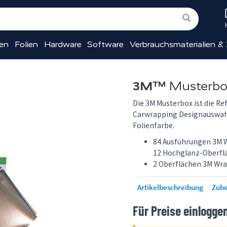
ien
Folien
Hardware
Software
Verbrauchsmaterialien &
3M™
Musterbo
Die 3M Musterbox ist die Re
Carwrapping Designauswahl. 
Folienfarbe.
84 Ausführungen 3M Wr
12 Hochglanz-Oberfl
2 Oberflächen 3M Wra
Artikelbeschreibung
Zub
Für Preise einlogge