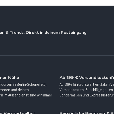
en & Trends. Direkt in deinem Posteingang.
iner Nähe
Ab 199 € Versandkostenfr
ndorten in Berlin-Schönefeld,
Ab 199 € Einkaufswert entfallen 
enhorn und deinen
Versandkosten. Zuschläge gelten 
n im Außendienst sind wir immer
Sondermaßen und Expresslieferu
n Versand selbst
Persönliche Beratung &