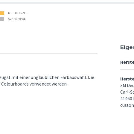
MIT LIEFERZEIT
AUF ANFRAGE
Eige
Herste
eugst mit einer unglaublichen Farbauswahl. Die
Herst
M Colourboards verwendet werden.
3M De
Carl-S
41460 
custo