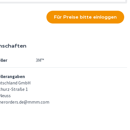
Für Preise bitte einloggen
nschaften
ller
3M™
ellerangaben
utschland GmbH
churz-Straße 1
Neuss
merorders.de@mmm.com