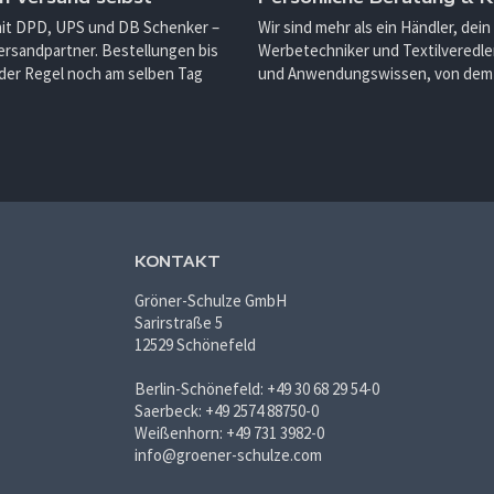
mit DPD, UPS und DB Schenker –
Wir sind mehr als ein Händler, dein
ersandpartner. Bestellungen bis
Werbetechniker und Textilveredler
 der Regel noch am selben Tag
und Anwendungswissen, von dem d
KONTAKT
Gröner-Schulze GmbH
Sarirstraße 5
12529 Schönefeld
Berlin-Schönefeld: +49 30 68 29 54-0
Saerbeck: +49 2574 88750-0
Weißenhorn: +49 731 3982-0
info@groener-schulze.com