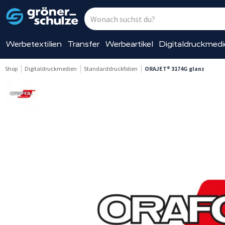
Werbetextilien
Transfer
Werbeartikel
Digitaldruckmed
Shop
Digitaldruckmedien
Standarddruckfolien
ORAJET® 3174G glanz