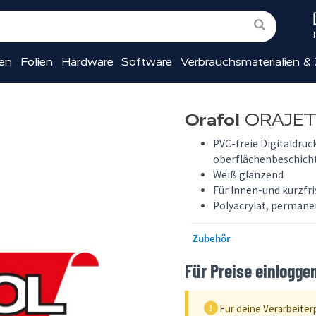
ien
Folien
Hardware
Software
Verbrauchsmaterialien &
Orafol
ORAJET®
PVC-freie Digitaldruck
oberflächenbeschich
Weiß glänzend
Für Innen-und kurzf
Polyacrylat, permane
Zubehör
Für Preise einlogge
Für deine Verarbeiter