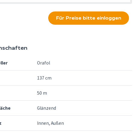
Für Preise bitte einloggen
nschaften
ller
Orafol
137 cm
50 m
läche
Glänzend
z
Innen, Außen