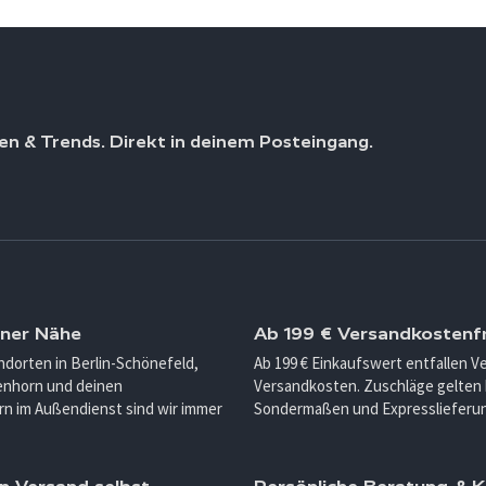
en & Trends. Direkt in deinem Posteingang.
iner Nähe
Ab 199 € Versandkostenfr
ndorten in Berlin-Schönefeld,
Ab 199 € Einkaufswert entfallen 
enhorn und deinen
Versandkosten. Zuschläge gelten 
n im Außendienst sind wir immer
Sondermaßen und Expresslieferu