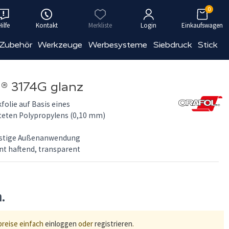
0
Hilfe
Kontakt
Merkliste
Login
Einkaufswagen
 Zubehör
Werkzeuge
Werbesysteme
Siebdruck
Stick
 3174G glanz
folie auf Basis eines
teten Polypropylens (0,10 mm)
ristige Außenanwendung
nt haftend, transparent
n.
preise einfach
einloggen
oder
registrieren
.