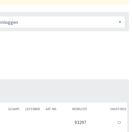
einloggen
GESAMT
LIEFERBAR
ART.-NR.
MERKLISTE
UNDEFINED
93297