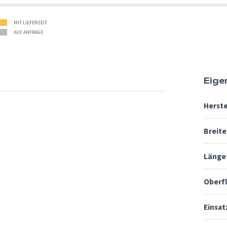
MIT LIEFERZEIT
AUF ANFRAGE
Eige
Herste
Breite
Länge
Oberf
Einsat