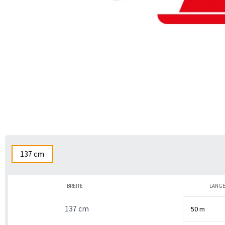
137 cm
BREITE
LÄNG
137 cm