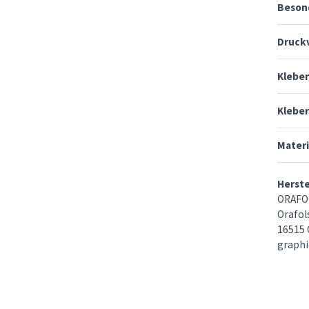
Beson
Druck
Klebe
Kleber
Materi
Herst
ORAFO
Orafols
16515 
graphi