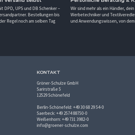
n Versand selbst
Persönliche Beratung &
mit DPD, UPS und DB Schenker –
Wir sind mehr als ein Händler, dein
ersandpartner. Bestellungen bis
Werbetechniker und Textilveredler
 der Regel noch am selben Tag
und Anwendungswissen, von dem d
KONTAKT
Gröner-Schulze GmbH
Sarirstraße 5
12529 Schönefeld
Berlin-Schönefeld: +49 30 68 29 54-0
Saerbeck: +49 2574 88750-0
Weißenhorn: +49 731 3982-0
info@groener-schulze.com