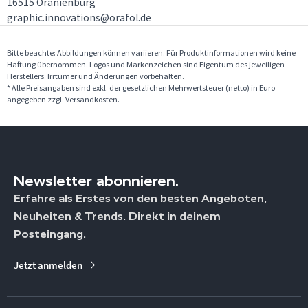
16515 Oranienburg
graphic.innovations@orafol.de
Bitte beachte: Abbildungen können variieren. Für Produktinformationen wird keine
Haftung übernommen. Logos und Markenzeichen sind Eigentum des jeweiligen
Herstellers. Irrtümer und Änderungen vorbehalten.
* Alle Preisangaben sind exkl. der gesetzlichen Mehrwertsteuer (netto) in Euro
angegeben zzgl. Versandkosten.
Newsletter abonnieren.
Erfahre als Erstes von den besten Angeboten,
Neuheiten & Trends. Direkt in deinem
Posteingang.
Jetzt anmelden