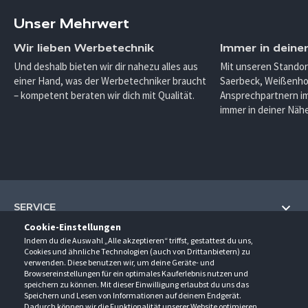
Unser Mehrwert
Wir lieben Werbetechnik
Immer in deine
Und deshalb bieten wir dir nahezu alles aus
Mit unseren Standor
einer Hand, was der Werbetechniker braucht
Saerbeck, Weißenho
– kompetent beraten wir dich mit Qualität.
Ansprechpartnern im
immer in deiner Nähe
SERVICE
Cookie-Einstellungen
Hilfe und Information
Indem du die Auswahl „Alle akzeptieren“ triffst, gestattest du uns,
UNTERNEHMEN
Cookies und ähnliche Technologien (auch von Drittanbietern) zu
Fragen und Antworten (FAQ)
verwenden. Diese benutzen wir, um deine Geräte- und
Über uns
Browsereinstellungen für ein optimales Kauferlebnis nutzen und
Kontakt
KONTAKT
speichern zu können. Mit dieser Einwilligung erlaubst du uns das
Anfahrt
Newsletter
Speichern und Lesen von Informationen auf deinem Endgerät.
Gröner-Schulze GmbH
Dadurch können wir die Funktionalität unserer Website optimieren.