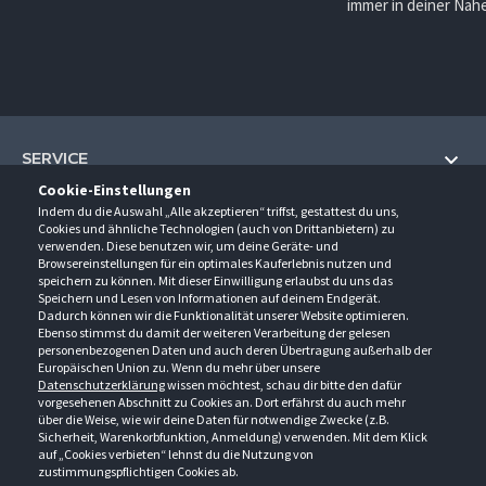
immer in deiner Nähe
SERVICE
Cookie-Einstellungen
Hilfe und Information
Indem du die Auswahl „Alle akzeptieren“ triffst, gestattest du uns,
UNTERNEHMEN
Cookies und ähnliche Technologien (auch von Drittanbietern) zu
Fragen und Antworten (FAQ)
verwenden. Diese benutzen wir, um deine Geräte- und
Über uns
Browsereinstellungen für ein optimales Kauferlebnis nutzen und
Kontakt
KONTAKT
speichern zu können. Mit dieser Einwilligung erlaubst du uns das
Anfahrt
Newsletter
Speichern und Lesen von Informationen auf deinem Endgerät.
Gröner-Schulze GmbH
Dadurch können wir die Funktionalität unserer Website optimieren.
Ansprechpartner
ÖFFNUNGSZEITEN
Sarirstraße 5
Events
Ebenso stimmst du damit der weiteren Verarbeitung der gelesen
12529 Schönefeld
personenbezogenen Daten und auch deren Übertragung außerhalb der
Außendienstbesuch
Montag - Donnerstag
9:00 - 17:00
Downloads
Europäischen Union zu. Wenn du mehr über unsere
FOLGE UNS
Freitag
9:00 - 15:00
Datenschutzerklärung
wissen möchtest, schau dir bitte den dafür
Jobs & Ausbildung
Berlin-Schönefeld: +49 30 68 29 54-0
Kataloge
vorgesehenen Abschnitt zu Cookies an. Dort erfährst du auch mehr
Saerbeck: +49 2574 88750-0
Retouren/Reklamationen
über die Weise, wie wir deine Daten für notwendige Zwecke (z.B.
Weißenhorn: +49 731 3982-0
Sicherheit, Warenkorbfunktion, Anmeldung) verwenden. Mit dem Klick
auf „Cookies verbieten“ lehnst du die Nutzung von
info@groener-schulze.com
zustimmungspflichtigen Cookies ab.