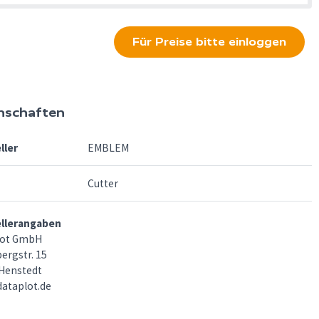
Für Preise bitte einloggen
nschaften
ller
EMBLEM
Cutter
ellerangaben
lot GmbH
ergstr. 15
Henstedt
ataplot.de