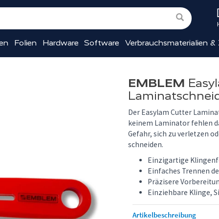
ien
Folien
Hardware
Software
Verbrauchsmaterialien &
EMBLEM
Easyl
Laminatschnei
Der Easylam Cutter Laminat
keinem Laminator fehlen da
Gefahr, sich zu verletzen o
schneiden.
Einzigartige Klingen
Einfaches Trennen de
Präzisere Vorbereitu
Einziehbare Klinge, S
Artikelbeschreibung