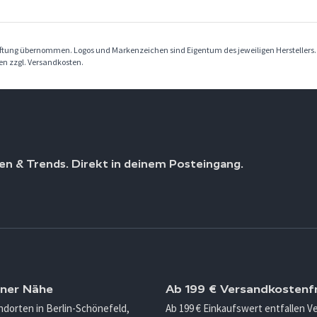
Haftung übernommen. Logos und Markenzeichen sind Eigentum des jeweiligen Herstellers
ben zzgl. Versandkosten.
en & Trends. Direkt in deinem Posteingang.
iner Nähe
Ab 199 € Versandkostenfr
ndorten in Berlin-Schönefeld,
Ab 199 € Einkaufswert entfallen 