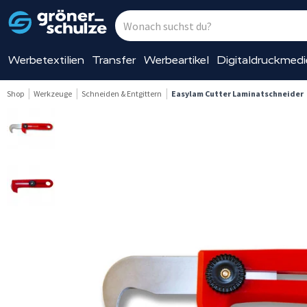
Werbetextilien
Transfer
Werbeartikel
Digitaldruckmed
Shop
Werkzeuge
Schneiden & Entgittern
Easylam Cutter Laminatschneider