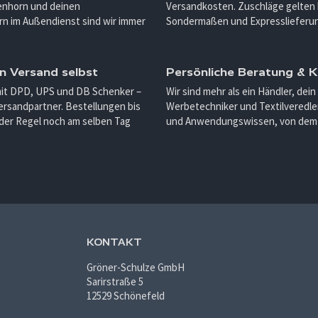
enhorn und deinen
Versandkosten. Zuschläge gelten 
n im Außendienst sind wir immer
Sondermaßen und Expresslieferu
n Versand selbst
Persönliche Beratung &
mit DPD, UPS und DB Schenker –
Wir sind mehr als ein Händler, dein
ersandpartner. Bestellungen bis
Werbetechniker und Textilveredler
 der Regel noch am selben Tag
und Anwendungswissen, von dem d
KONTAKT
Gröner-Schulze GmbH
Sarirstraße 5
12529 Schönefeld