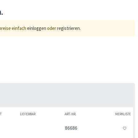
n.
preise einfach
einloggen
oder
registrieren
.
T
LIEFERBAR
ART.-NR.
MERKLISTE
86686