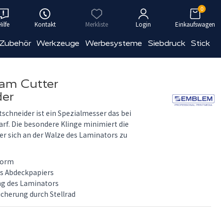
0
Hilfe
Kontakt
Merkliste
Login
Einkaufswagen
 Zubehör
Werkzeuge
Werbesysteme
Siebdruck
Stick
am Cutter
der
schneider ist ein Spezialmesser das bei
rf. Die besondere Klinge minimiert die
der sich an der Walze des Laminators zu
form
s Abdeckpapiers
ng des Laminators
icherung durch Stellrad