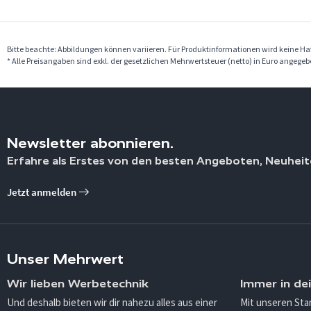
Bitte beachte: Abbildungen können variieren. Für Produktinformationen wird keine 
* Alle Preisangaben sind exkl. der gesetzlichen Mehrwertsteuer (netto) in Euro angege
Newsletter abonnieren.
Erfahre als Erstes von den besten Angeboten, Neuheit
Jetzt anmelden
Unser Mehrwert
Wir lieben Werbetechnik
Immer in de
Und deshalb bieten wir dir nahezu alles aus einer
Mit unseren Sta