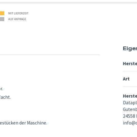
MIT LIEFERZEIT
AUF ANFRAGE
Eige
Herste
Art
r.
Herst
facht.
Datap
Gutenb
24558 
estücken der Maschine.
info@d