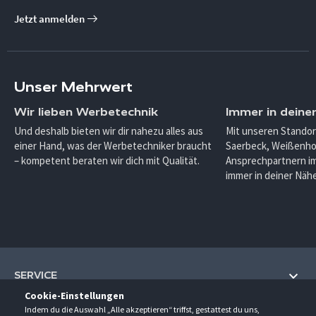
Jetzt anmelden
Unser Mehrwert
Wir lieben Werbetechnik
Immer in deine
Und deshalb bieten wir dir nahezu alles aus
Mit unseren Standor
einer Hand, was der Werbetechniker braucht
Saerbeck, Weißenho
– kompetent beraten wir dich mit Qualität.
Ansprechpartnern im
immer in deiner Nähe
SERVICE
Cookie-Einstellungen
Hilfe und Information
Indem du die Auswahl „Alle akzeptieren“ triffst, gestattest du uns,
UNTERNEHMEN