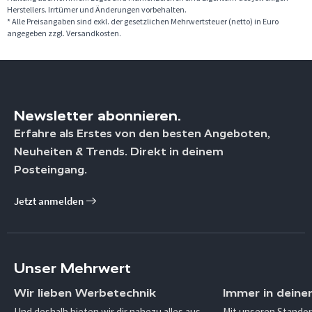
Herstellers. Irrtümer und Änderungen vorbehalten.
* Alle Preisangaben sind exkl. der gesetzlichen Mehrwertsteuer (netto) in Euro
angegeben zzgl. Versandkosten.
Newsletter abonnieren.
Erfahre als Erstes von den besten Angeboten,
Neuheiten & Trends. Direkt in deinem
Posteingang.
Jetzt anmelden
Unser Mehrwert
Wir lieben Werbetechnik
Immer in deine
Und deshalb bieten wir dir nahezu alles aus
Mit unseren Standor