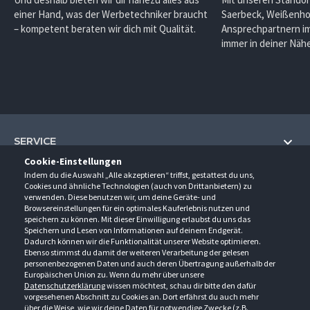
einer Hand, was der Werbetechniker braucht
Saerbeck, Weißenho
– kompetent beraten wir dich mit Qualität.
Ansprechpartnern im
immer in deiner Nähe
SERVICE
Cookie-Einstellungen
Hilfe und Information
Indem du die Auswahl „Alle akzeptieren“ triffst, gestattest du uns,
UNTERNEHMEN
Cookies und ähnliche Technologien (auch von Drittanbietern) zu
Fragen und Antworten (FAQ)
verwenden. Diese benutzen wir, um deine Geräte- und
Über uns
Browsereinstellungen für ein optimales Kauferlebnis nutzen und
Kontakt
KONTAKT
speichern zu können. Mit dieser Einwilligung erlaubst du uns das
Anfahrt
Newsletter
Speichern und Lesen von Informationen auf deinem Endgerät.
Gröner-Schulze GmbH
Dadurch können wir die Funktionalität unserer Website optimieren.
Ansprechpartner
ÖFFNUNGSZEITEN
Sarirstraße 5
Events
Ebenso stimmst du damit der weiteren Verarbeitung der gelesen
12529 Schönefeld
personenbezogenen Daten und auch deren Übertragung außerhalb der
Außendienstbesuch
Montag - Donnerstag
9:00 - 17:00
Downloads
Europäischen Union zu. Wenn du mehr über unsere
FOLGE UNS
Freitag
9:00 - 15:00
Datenschutzerklärung
wissen möchtest, schau dir bitte den dafür
Jobs & Ausbildung
Berlin-Schönefeld: +49 30 68 29 54-0
Kataloge
vorgesehenen Abschnitt zu Cookies an. Dort erfährst du auch mehr
Saerbeck: +49 2574 88750-0
Retouren/Reklamationen
über die Weise, wie wir deine Daten für notwendige Zwecke (z.B.