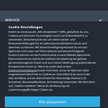
SERVICE
Cookie-Einstellungen
Hilfe und Information
Indem du die Auswahl „Alle akzeptieren“ triffst, gestattest du uns,
UNTERNEHMEN
Cookies und ähnliche Technologien (auch von Drittanbietern) zu
Fragen und Antworten (FAQ)
verwenden. Diese benutzen wir, um deine Geräte- und
Über uns
Browsereinstellungen für ein optimales Kauferlebnis nutzen und
Kontakt
KONTAKT
speichern zu können. Mit dieser Einwilligung erlaubst du uns das
Anfahrt
Newsletter
Speichern und Lesen von Informationen auf deinem Endgerät.
Gröner-Schulze GmbH
Dadurch können wir die Funktionalität unserer Website optimieren.
Ansprechpartner
ÖFFNUNGSZEITEN
Sarirstraße 5
Events
Ebenso stimmst du damit der weiteren Verarbeitung der gelesen
12529 Schönefeld
personenbezogenen Daten und auch deren Übertragung außerhalb der
Außendienstbesuch
Montag - Donnerstag
9:00 - 17:00
Downloads
Europäischen Union zu. Wenn du mehr über unsere
FOLGE UNS
Freitag
9:00 - 15:00
Datenschutzerklärung
wissen möchtest, schau dir bitte den dafür
Jobs & Ausbildung
Berlin-Schönefeld: +49 30 68 29 54-0
Kataloge
vorgesehenen Abschnitt zu Cookies an. Dort erfährst du auch mehr
Saerbeck: +49 2574 88750-0
Retouren/Reklamationen
über die Weise, wie wir deine Daten für notwendige Zwecke (z.B.
Weißenhorn: +49 731 3982-0
Sicherheit, Warenkorbfunktion, Anmeldung) verwenden. Mit dem Klick
auf „Cookies verbieten“ lehnst du die Nutzung von
info@groener-schulze.com
zustimmungspflichtigen Cookies ab.
AGB
Datenschutzbestimmungen
Impressum
Alle akzeptieren
Alle Rechte vorbehalten. © Gröner-Schulze GmbH 2026 Verkauf nur an Unternehmer,