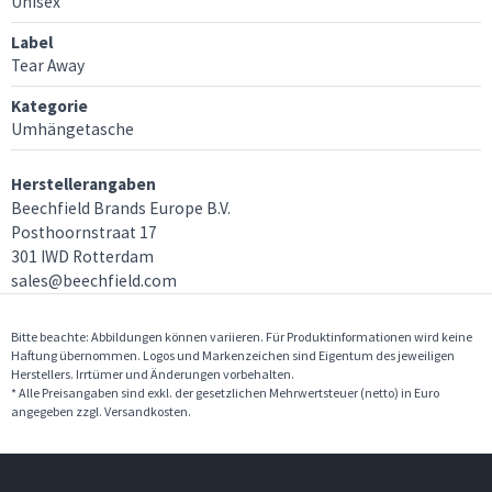
Unisex
Label
Tear Away
Kategorie
Umhängetasche
Herstellerangaben
Beechfield Brands Europe B.V.
Posthoornstraat 17
301 IWD Rotterdam
sales@beechfield.com
Bitte beachte: Abbildungen können variieren. Für Produktinformationen wird keine
Haftung übernommen. Logos und Markenzeichen sind Eigentum des jeweiligen
Herstellers. Irrtümer und Änderungen vorbehalten.
* Alle Preisangaben sind exkl. der gesetzlichen Mehrwertsteuer (netto) in Euro
angegeben zzgl. Versandkosten.