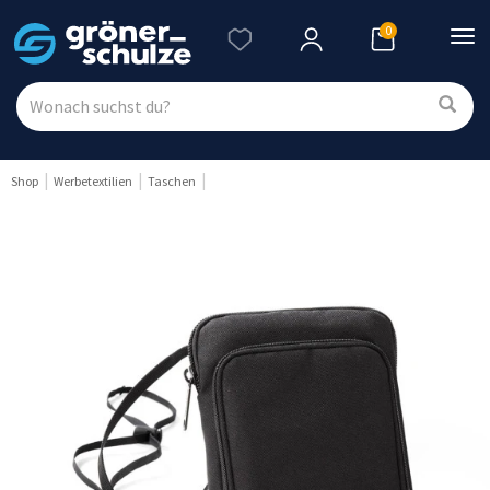
0
Nav
ein
Shop
Werbetextilien
Taschen