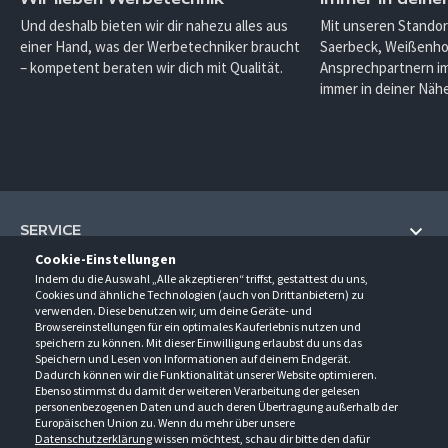
Und deshalb bieten wir dir nahezu alles aus
Mit unseren Standor
einer Hand, was der Werbetechniker braucht
Saerbeck, Weißenho
– kompetent beraten wir dich mit Qualität.
Ansprechpartnern im
immer in deiner Nähe
SERVICE
Cookie-Einstellungen
Hilfe und Information
Indem du die Auswahl „Alle akzeptieren“ triffst, gestattest du uns,
UNTERNEHMEN
Cookies und ähnliche Technologien (auch von Drittanbietern) zu
Fragen und Antworten (FAQ)
verwenden. Diese benutzen wir, um deine Geräte- und
Über uns
Browsereinstellungen für ein optimales Kauferlebnis nutzen und
Kontakt
KONTAKT
speichern zu können. Mit dieser Einwilligung erlaubst du uns das
Anfahrt
Newsletter
Speichern und Lesen von Informationen auf deinem Endgerät.
Gröner-Schulze GmbH
Dadurch können wir die Funktionalität unserer Website optimieren.
Ansprechpartner
ÖFFNUNGSZEITEN
Sarirstraße 5
Events
Ebenso stimmst du damit der weiteren Verarbeitung der gelesen
12529 Schönefeld
personenbezogenen Daten und auch deren Übertragung außerhalb der
Außendienstbesuch
Montag - Donnerstag
9:00 - 17:00
Downloads
Europäischen Union zu. Wenn du mehr über unsere
FOLGE UNS
Freitag
9:00 - 15:00
Datenschutzerklärung
wissen möchtest, schau dir bitte den dafür
Jobs & Ausbildung
Berlin-Schönefeld: +49 30 68 29 54-0