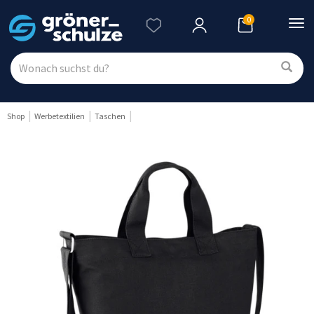
0
Nav
ein
Shop
Werbetextilien
Taschen