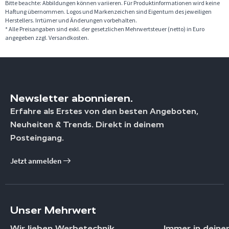
Bitte beachte: Abbildungen können variieren. Für Produktinformationen wird keine
Haftung übernommen. Logos und Markenzeichen sind Eigentum des jeweiligen
Herstellers. Irrtümer und Änderungen vorbehalten.
* Alle Preisangaben sind exkl. der gesetzlichen Mehrwertsteuer (netto) in Euro
angegeben zzgl. Versandkosten.
Newsletter abonnieren.
Erfahre als Erstes von den besten Angeboten,
Neuheiten & Trends. Direkt in deinem
Posteingang.
Jetzt anmelden
Unser Mehrwert
Wir lieben Werbetechnik
Immer in deine