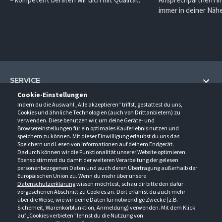
immer in deiner Nähe
SERVICE
Cookie-Einstellungen
Hilfe und Information
Indem du die Auswahl „Alle akzeptieren“ triffst, gestattest du uns,
UNTERNEHMEN
Cookies und ähnliche Technologien (auch von Drittanbietern) zu
Fragen und Antworten (FAQ)
verwenden. Diese benutzen wir, um deine Geräte- und
Über uns
Browsereinstellungen für ein optimales Kauferlebnis nutzen und
Kontakt
KONTAKT
speichern zu können. Mit dieser Einwilligung erlaubst du uns das
Anfahrt
Newsletter
Speichern und Lesen von Informationen auf deinem Endgerät.
Gröner-Schulze GmbH
Dadurch können wir die Funktionalität unserer Website optimieren.
Ansprechpartner
ÖFFNUNGSZEITEN
Sarirstraße 5
Events
Ebenso stimmst du damit der weiteren Verarbeitung der gelesen
12529 Schönefeld
personenbezogenen Daten und auch deren Übertragung außerhalb der
Außendienstbesuch
Montag - Donnerstag
9:00 - 17:00
Downloads
Europäischen Union zu. Wenn du mehr über unsere
FOLGE UNS
Freitag
9:00 - 15:00
Datenschutzerklärung
wissen möchtest, schau dir bitte den dafür
Jobs & Ausbildung
Berlin-Schönefeld: +49 30 68 29 54-0
Kataloge
vorgesehenen Abschnitt zu Cookies an. Dort erfährst du auch mehr
Saerbeck: +49 2574 88750-0
Retouren/Reklamationen
über die Weise, wie wir deine Daten für notwendige Zwecke (z.B.
Weißenhorn: +49 731 3982-0
Sicherheit, Warenkorbfunktion, Anmeldung) verwenden. Mit dem Klick
auf „Cookies verbieten“ lehnst du die Nutzung von
info@groener-schulze.com