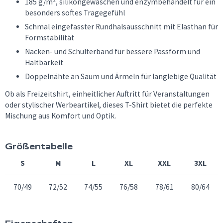
185 g/m², silikongewaschen und enzymbehandelt für ein
besonders softes Tragegefühl
Schmal eingefasster Rundhalsausschnitt mit Elasthan für
Formstabilität
Nacken- und Schulterband für bessere Passform und
Haltbarkeit
Doppelnähte an Saum und Ärmeln für langlebige Qualität
Ob als Freizeitshirt, einheitlicher Auftritt für Veranstaltungen
oder stylischer Werbeartikel, dieses T-Shirt bietet die perfekte
Mischung aus Komfort und Optik.
Größentabelle
S
M
L
XL
XXL
3XL
70/49
72/52
74/55
76/58
78/61
80/64