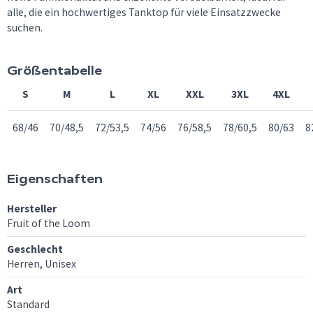
alle, die ein hochwertiges Tanktop für viele Einsatzzwecke
suchen.
Größentabelle
S
M
L
XL
XXL
3XL
4XL
68/46
70/48,5
72/53,5
74/56
76/58,5
78/60,5
80/63
8
Eigenschaften
Hersteller
Fruit of the Loom
Geschlecht
Herren, Unisex
Art
Standard