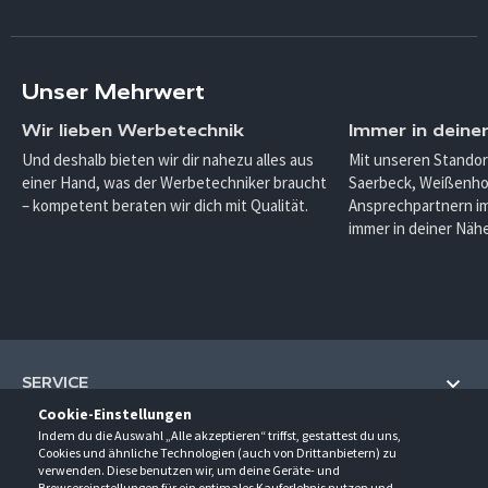
Unser Mehrwert
Wir lieben Werbetechnik
Immer in deine
Und deshalb bieten wir dir nahezu alles aus
Mit unseren Standor
einer Hand, was der Werbetechniker braucht
Saerbeck, Weißenho
– kompetent beraten wir dich mit Qualität.
Ansprechpartnern im
immer in deiner Nähe
SERVICE
Cookie-Einstellungen
Hilfe und Information
Indem du die Auswahl „Alle akzeptieren“ triffst, gestattest du uns,
UNTERNEHMEN
Cookies und ähnliche Technologien (auch von Drittanbietern) zu
Fragen und Antworten (FAQ)
verwenden. Diese benutzen wir, um deine Geräte- und
Über uns
Browsereinstellungen für ein optimales Kauferlebnis nutzen und