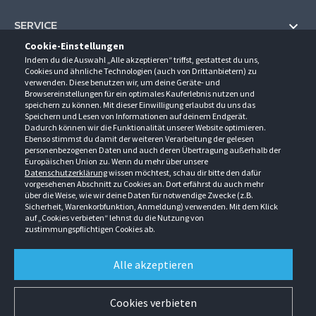
SERVICE
Cookie-Einstellungen
Hilfe und Information
Indem du die Auswahl „Alle akzeptieren“ triffst, gestattest du uns,
UNTERNEHMEN
Cookies und ähnliche Technologien (auch von Drittanbietern) zu
Fragen und Antworten (FAQ)
verwenden. Diese benutzen wir, um deine Geräte- und
Über uns
Browsereinstellungen für ein optimales Kauferlebnis nutzen und
Kontakt
KONTAKT
speichern zu können. Mit dieser Einwilligung erlaubst du uns das
Anfahrt
Newsletter
Speichern und Lesen von Informationen auf deinem Endgerät.
Gröner-Schulze GmbH
Dadurch können wir die Funktionalität unserer Website optimieren.
Ansprechpartner
ÖFFNUNGSZEITEN
Sarirstraße 5
Events
Ebenso stimmst du damit der weiteren Verarbeitung der gelesen
12529 Schönefeld
personenbezogenen Daten und auch deren Übertragung außerhalb der
Außendienstbesuch
Montag - Donnerstag
9:00 - 17:00
Downloads
Europäischen Union zu. Wenn du mehr über unsere
FOLGE UNS
Freitag
9:00 - 15:00
Datenschutzerklärung
wissen möchtest, schau dir bitte den dafür
Jobs & Ausbildung
Berlin-Schönefeld: +49 30 68 29 54-0
Kataloge
vorgesehenen Abschnitt zu Cookies an. Dort erfährst du auch mehr
Saerbeck: +49 2574 88750-0
Retouren/Reklamationen
über die Weise, wie wir deine Daten für notwendige Zwecke (z.B.
Weißenhorn: +49 731 3982-0
Sicherheit, Warenkorbfunktion, Anmeldung) verwenden. Mit dem Klick
auf „Cookies verbieten“ lehnst du die Nutzung von
info@groener-schulze.com
zustimmungspflichtigen Cookies ab.
AGB
Datenschutzbestimmungen
Impressum
Alle akzeptieren
Alle Rechte vorbehalten. © Gröner-Schulze GmbH 2026 Verkauf nur an Unternehmer,
Gewerbetreibende, Freiberufler und öffentliche Institutionen. Kein Verkauf an
Verbraucher. Alle Preise in EURO zzgl. MwSt ab Werk zzgl. Versandkosten. Irrtümer
Cookies verbieten
vorbehalten.