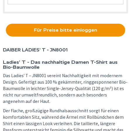
Für Preise bitte einloggen
DAIBER
LADIES' T - JN8001
Ladies' T - Das nachhaltige Damen T-Shirt aus
Bio-Baumwolle
Das Ladies' T – JN8001 vereint Nachhaltigkeit mit modernem
Design. Gefertigt aus 100 % gekämmter, ringgesponnener Bio-
Baumwolle in leichter Single-Jersey-Qualität (120 g/m²) ist es
nicht nur umweltfreundlich, sondern auch besonders
angenehm auf der Haut.
Der flache, großzügige Rundhalsausschnitt sorgt für einen
komfortablen Sitz, während die Ärmel mit Rollbündchen dem
Shirt einen lässigen Look verleihen. Die taillierte, längere
Passform unterstreicht feminin die Silhouette und macht das