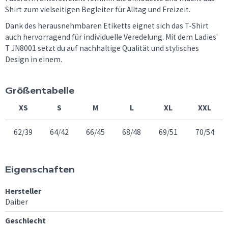
Shirt zum vielseitigen Begleiter für Alltag und Freizeit.
Dank des herausnehmbaren Etiketts eignet sich das T-Shirt
auch hervorragend für individuelle Veredelung. Mit dem Ladies'
T JN8001 setzt du auf nachhaltige Qualität und stylisches
Design in einem.
Größentabelle
XS
S
M
L
XL
XXL
62/39
64/42
66/45
68/48
69/51
70/54
Eigenschaften
Hersteller
Daiber
Geschlecht