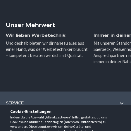
Unser Mehrwert
Wir lieben Werbetechnik
Immer in deine
Und deshalb bieten wir dir nahezu alles aus
Mit unseren Standor
einer Hand, was der Werbetechniker braucht
Saerbeck, Weißenho
– kompetent beraten wir dich mit Qualität.
Ansprechpartnern im
immer in deiner Nähe
SERVICE
Cookie-Einstellungen
Hilfe und Information
Indem du die Auswahl „Alle akzeptieren“ triffst, gestattest du uns,
UNTERNEHMEN
Cookies und ähnliche Technologien (auch von Drittanbietern) zu
Fragen und Antworten (FAQ)
verwenden. Diese benutzen wir, um deine Geräte- und
Über uns