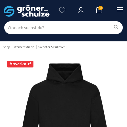
0
Nav
ein
Shop
Werbetextilien
Sweater & Pullover
Abverkauf