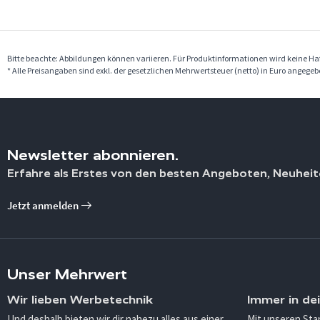
Bitte beachte: Abbildungen können variieren. Für Produktinformationen wird keine 
* Alle Preisangaben sind exkl. der gesetzlichen Mehrwertsteuer (netto) in Euro angege
Newsletter abonnieren.
Erfahre als Erstes von den besten Angeboten, Neuheit
Jetzt anmelden
Unser Mehrwert
Wir lieben Werbetechnik
Immer in de
Und deshalb bieten wir dir nahezu alles aus einer
Mit unseren Sta