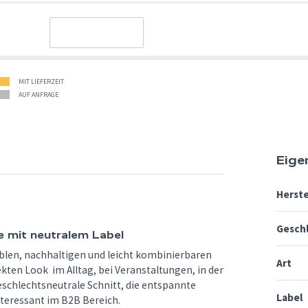
MIT LIEFERZEIT
AUF ANFRAGE
Eige
Herste
Gesch
e mit neutralem Label
exiblen, nachhaltigen und leicht kombinierbaren
Art
ten Look im Alltag, bei Veranstaltungen, in der
geschlechtsneutrale Schnitt, die entspannte
Label
teressant im B2B Bereich.