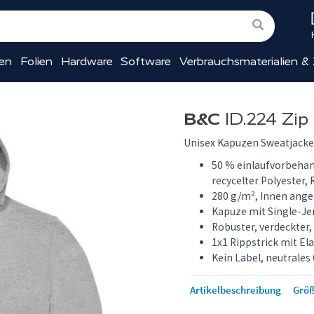
ien
Folien
Hardware
Software
Verbrauchsmaterialien &
B&C
ID.224 Zi
Unisex Kapuzen Sweatjacke
50 % einlaufvorbeha
recycelter Polyester, 
280 g/m², Innen ange
Kapuze mit Single-Je
Robuster, verdeckter
1x1 Rippstrick mit E
Kein Label, neutrale
Artikelbeschreibung
Größ