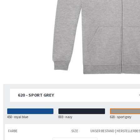
620 - SPORT GREY
450 - royal blue
003 - navy
620 - sport grey
FARBE
SIZE
UNSER BESTAND | HERSTELLERBE