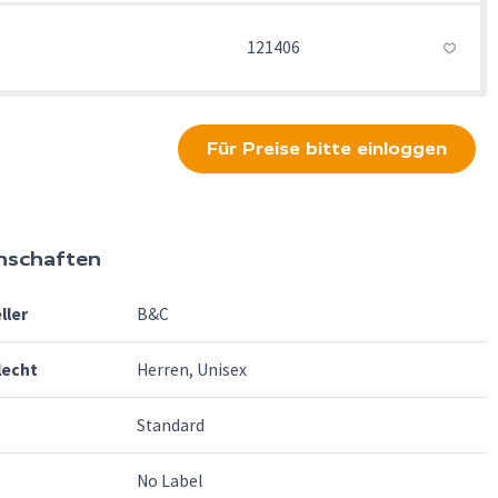
121406
Für Preise bitte einloggen
nschaften
ller
B&C
lecht
Herren, Unisex
Standard
No Label