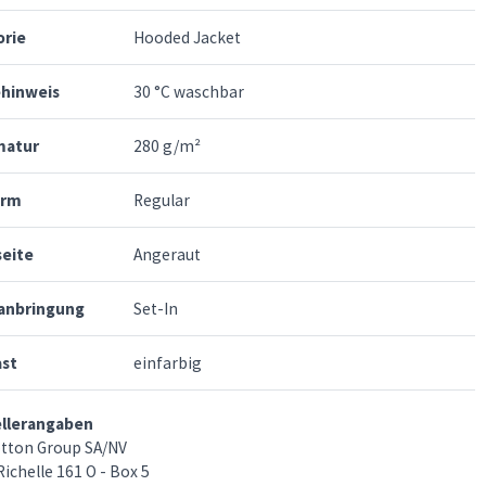
orie
Hooded Jacket
ehinweis
30 °C waschbar
atur
280 g/m²
orm
Regular
seite
Angeraut
anbringung
Set-In
ast
einfarbig
ellerangaben
tton Group SA/NV
ichelle 161 O - Box 5