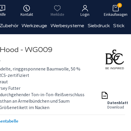
0
Hilfe
Kontakt
Merkliste
Login
Einkaufswagen
 Zubehör
Werkzeuge
Werbesysteme
Siebdruck
Stick
p Hood - WG009
.
ndelte, ringgesponnene Baumwolle, 50 %
RCS-zertifiziert
raut
rsey Futter
, durchgehender Ton-in-Ton-Reißverschluss
lasthan an Ärmelbündchen und Saum
Datenblatt
s Größenetikett im Nacken
Download
entabelle