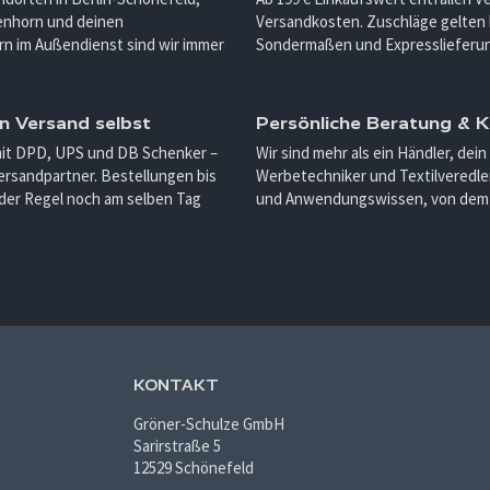
enhorn und deinen
Versandkosten. Zuschläge gelten 
n im Außendienst sind wir immer
Sondermaßen und Expresslieferu
n Versand selbst
Persönliche Beratung &
mit DPD, UPS und DB Schenker –
Wir sind mehr als ein Händler, dein
ersandpartner. Bestellungen bis
Werbetechniker und Textilveredler
 der Regel noch am selben Tag
und Anwendungswissen, von dem d
KONTAKT
Gröner-Schulze GmbH
Sarirstraße 5
12529 Schönefeld