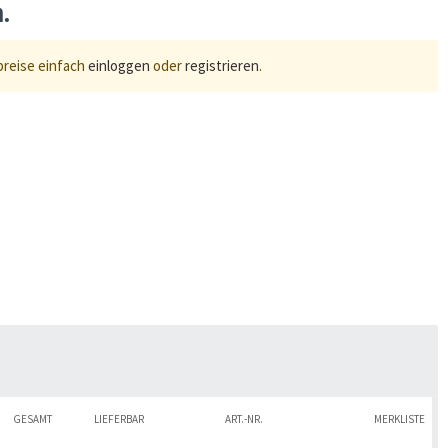
n.
preise einfach
einloggen
oder
registrieren
.
GESAMT
LIEFERBAR
ART.-NR.
MERKLISTE