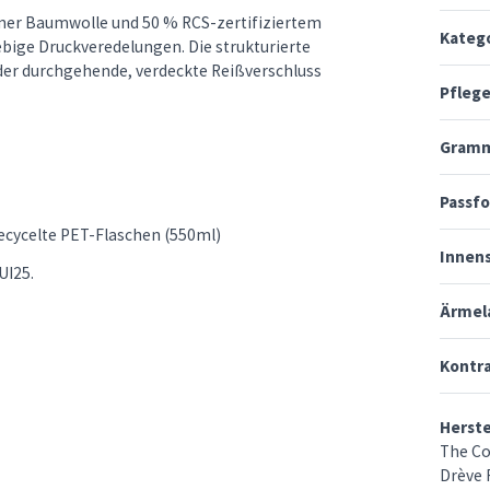
ner Baumwolle und 50 % RCS-zertifiziertem
Kateg
bige Druckveredelungen. Die strukturierte
der durchgehende, verdeckte Reißverschluss
Pfleg
Gramm
Passf
recycelte PET-Flaschen (550ml)
Innen
UI25.
Ärmel
Kontr
Herst
The Co
Drève R