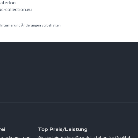
aterloo
c-collection.eu
. Irrtümer und Änderungen vorbehalten.
ei
Top Preis/Leistung
Verpackungs- und
Wir sind ein Fachgroßhandel, stehen für Qualität