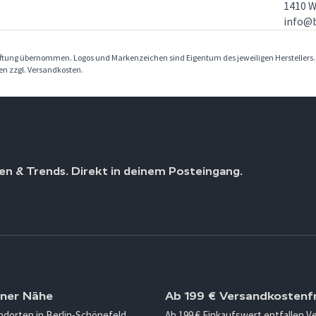
1410 W
info@b
Haftung übernommen. Logos und Markenzeichen sind Eigentum des jeweiligen Herstellers
ben zzgl. Versandkosten.
en & Trends. Direkt in deinem Posteingang.
iner Nähe
Ab 199 € Versandkostenfr
ndorten in Berlin-Schönefeld,
Ab 199 € Einkaufswert entfallen 