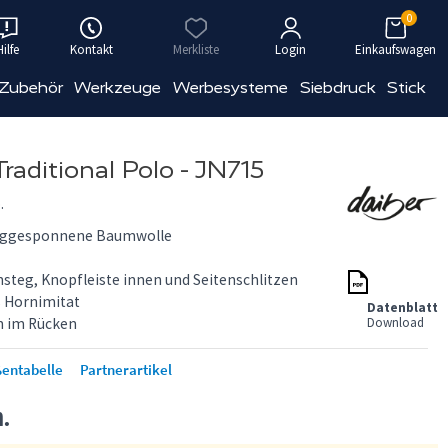
0
Hilfe
Kontakt
Merkliste
Login
Einkaufswagen
 Zubehör
Werkzeuge
Werbesysteme
Siebdruck
Stick
raditional Polo - JN715
.
nggesponnene Baumwolle
steg, Knopfleiste innen und Seitenschlitzen
 Hornimitat
Datenblatt
n im Rücken
Download
entabelle
Partnerartikel
n.