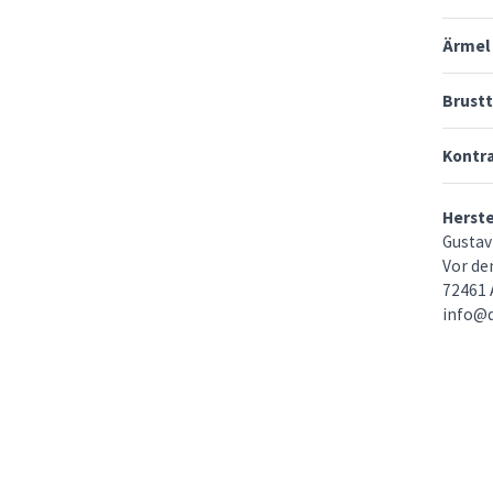
Ärmel
Brust
Kontr
Herst
Gustav
Vor de
72461 
info@d