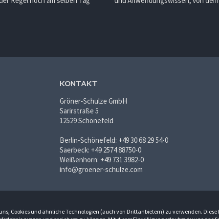
 der Regel noch am selben Tag
und Anwendungswissen, von dem d
KONTAKT
Gröner-Schulze GmbH
Sarirstraße 5
12529 Schönefeld
Berlin-Schönefeld: +49 30 68 29 54-0
Saerbeck: +49 2574 88750-0
Weißenhorn: +49 731 3982-0
info@groener-schulze.com
du uns, Cookies und ähnliche Technologien (auch von Drittanbietern) zu verwenden. Diese