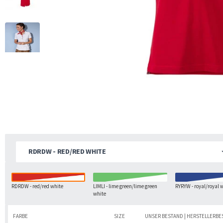
RDRDW - RED/RED WHITE
RDRDW - red/red white
LIMLI - lime green/lime green
RYRYW - royal/royal 
white
FARBE
SIZE
UNSER BESTAND | HERSTELLERB