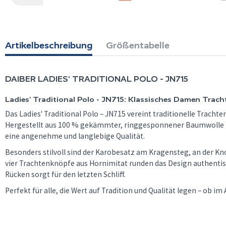
Artikelbeschreibung
Größentabelle
DAIBER
LADIES' TRADITIONAL POLO - JN715
Ladies' Traditional Polo - JN715: Klassisches Damen Trac
Das Ladies' Traditional Polo – JN715 vereint traditionelle Trach
Hergestellt aus 100 % gekämmter, ringgesponnener Baumwolle in
eine angenehme und langlebige Qualität.
Besonders stilvoll sind der Karobesatz am Kragensteg, an der Kno
vier Trachtenknöpfe aus Hornimitat runden das Design authenti
Rücken sorgt für den letzten Schliff.
Perfekt für alle, die Wert auf Tradition und Qualität legen – ob i