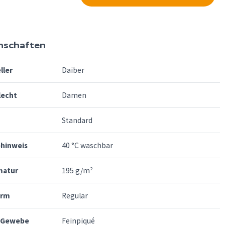
nschaften
ller
Daiber
lecht
Damen
Standard
ehinweis
40 °C waschbar
atur
195 g/m²
orm
Regular
-Gewebe
Feinpiqué