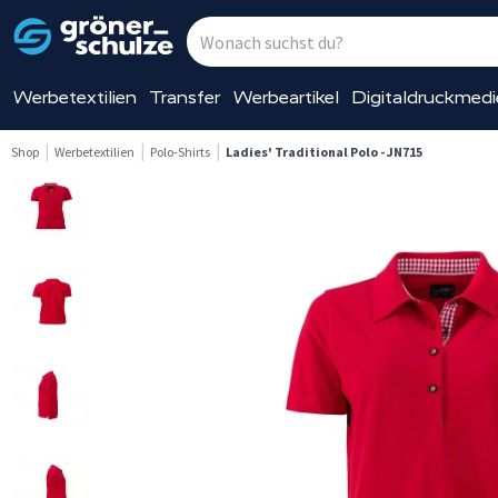
Werbetextilien
Transfer
Werbeartikel
Digitaldruckmed
Shop
Werbetextilien
Polo-Shirts
Ladies' Traditional Polo - JN715