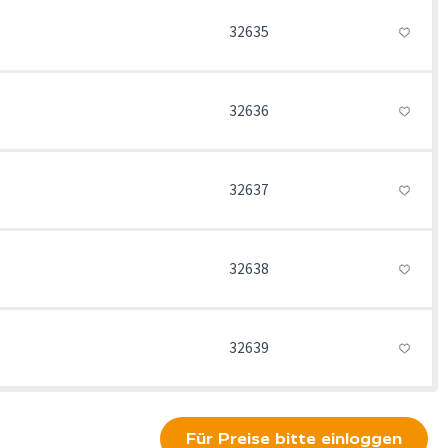
32635
32636
32637
32638
32639
Für Preise bitte einloggen