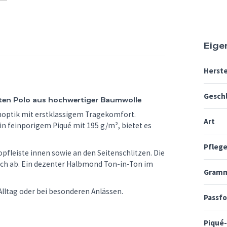
Eige
Herste
Gesch
hten Polo aus hochwertiger Baumwolle
tenoptik mit erstklassigem Tragekomfort.
Art
 feinporigem Piqué mit 195 g/m², bietet es
Pfleg
pfleiste innen sowie an den Seitenschlitzen. Die
sch ab. Ein dezenter Halbmond Ton-in-Ton im
Gramm
m Alltag oder bei besonderen Anlässen.
Passf
Piqué