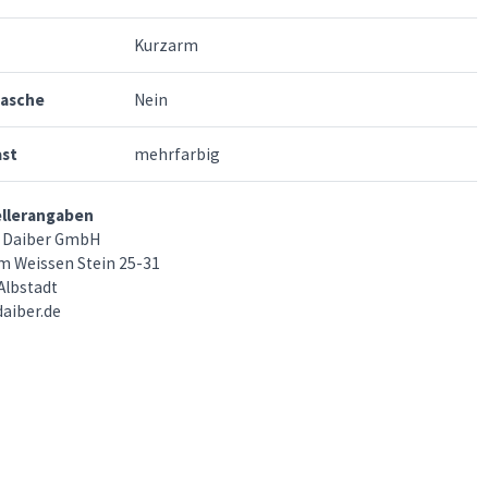
Kurzarm
tasche
Nein
ast
mehrfarbig
ellerangaben
 Daiber GmbH
m Weissen Stein 25-31
Albstadt
aiber.de