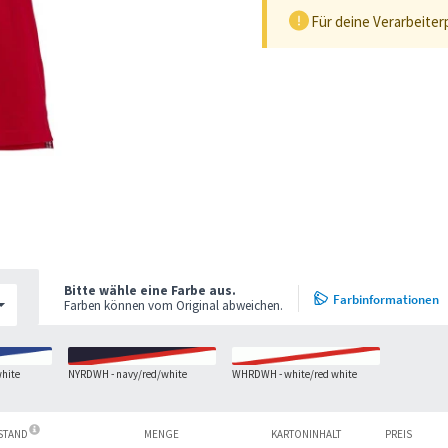
Für deine Verarbeiter
Bitte wähle eine Farbe aus.
Farbinformationen
Farben können vom Original abweichen.
white
NYRDWH - navy/red/white
WHRDWH - white/red white
ESTAND
MENGE
KARTONINHALT
PREIS