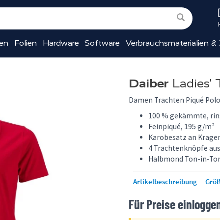
ien
Folien
Hardware
Software
Verbrauchsmaterialien &
Daiber
Ladies' T
Damen Trachten Piqué Polo
100 % gekämmte, ri
Feinpiqué, 195 g/m²
Karobesatz an Kragen
4 Trachtenknöpfe aus
Halbmond Ton-in-To
Artikelbeschreibung
Größ
Für Preise einlogge