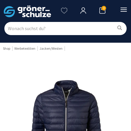
0
Nav
ein
Shop
Werbetextilien
Jacken/Westen