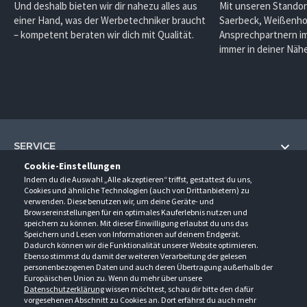
Und deshalb bieten wir dir nahezu alles aus
Mit unseren Standor
einer Hand, was der Werbetechniker braucht
Saerbeck, Weißenho
– kompetent beraten wir dich mit Qualität.
Ansprechpartnern im
immer in deiner Nähe
SERVICE
Cookie-Einstellungen
Hilfe und Information
Indem du die Auswahl „Alle akzeptieren“ triffst, gestattest du uns,
UNTERNEHMEN
Cookies und ähnliche Technologien (auch von Drittanbietern) zu
Fragen und Antworten (FAQ)
verwenden. Diese benutzen wir, um deine Geräte- und
Über uns
Browsereinstellungen für ein optimales Kauferlebnis nutzen und
Kontakt
KONTAKT
speichern zu können. Mit dieser Einwilligung erlaubst du uns das
Anfahrt
Newsletter
Speichern und Lesen von Informationen auf deinem Endgerät.
Gröner-Schulze GmbH
Dadurch können wir die Funktionalität unserer Website optimieren.
Ansprechpartner
ÖFFNUNGSZEITEN
Sarirstraße 5
Events
Ebenso stimmst du damit der weiteren Verarbeitung der gelesen
12529 Schönefeld
personenbezogenen Daten und auch deren Übertragung außerhalb der
Außendienstbesuch
Montag - Donnerstag
9:00 - 17:00
Downloads
Europäischen Union zu. Wenn du mehr über unsere
FOLGE UNS
Freitag
9:00 - 15:00
Datenschutzerklärung
wissen möchtest, schau dir bitte den dafür
Jobs & Ausbildung
Berlin-Schönefeld: +49 30 68 29 54-0
Kataloge
vorgesehenen Abschnitt zu Cookies an. Dort erfährst du auch mehr