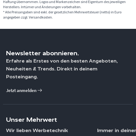
Haftung übernommen. Logos und Markenzeichen sind Eigentum des jeweiligen
Herstellers. Irrtümer und Änderungen vorbehalten.
* Alle Preisangaben sind exkl. der gesetzlichen Mehrwertsteuer (netto) in Euro
angegeben zzgl. Versandkosten.
Newsletter abonnieren.
Erfahre als Erstes von den besten Angeboten,
Neuheiten & Trends. Direkt in deinem
Posteingang.
Jetzt anmelden
Unser Mehrwert
Wir lieben Werbetechnik
Immer in deine