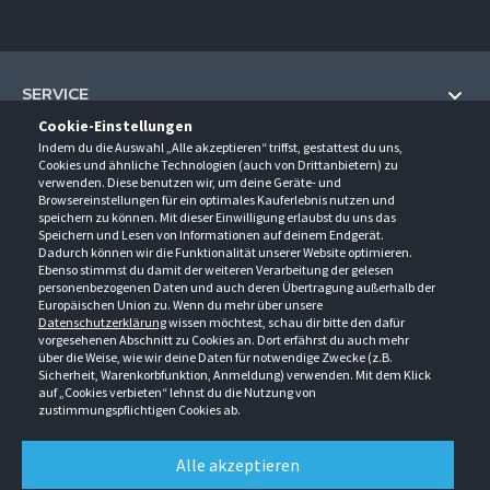
SERVICE
Cookie-Einstellungen
Hilfe und Information
Indem du die Auswahl „Alle akzeptieren“ triffst, gestattest du uns,
UNTERNEHMEN
Cookies und ähnliche Technologien (auch von Drittanbietern) zu
Fragen und Antworten (FAQ)
verwenden. Diese benutzen wir, um deine Geräte- und
Über uns
Browsereinstellungen für ein optimales Kauferlebnis nutzen und
Kontakt
KONTAKT
speichern zu können. Mit dieser Einwilligung erlaubst du uns das
Anfahrt
Newsletter
Speichern und Lesen von Informationen auf deinem Endgerät.
Gröner-Schulze GmbH
Dadurch können wir die Funktionalität unserer Website optimieren.
Ansprechpartner
ÖFFNUNGSZEITEN
Sarirstraße 5
Events
Ebenso stimmst du damit der weiteren Verarbeitung der gelesen
12529 Schönefeld
personenbezogenen Daten und auch deren Übertragung außerhalb der
Außendienstbesuch
Montag - Donnerstag
9:00 - 17:00
Downloads
Europäischen Union zu. Wenn du mehr über unsere
FOLGE UNS
Freitag
9:00 - 15:00
Datenschutzerklärung
wissen möchtest, schau dir bitte den dafür
Jobs & Ausbildung
Berlin-Schönefeld: +49 30 68 29 54-0
Kataloge
vorgesehenen Abschnitt zu Cookies an. Dort erfährst du auch mehr
Saerbeck: +49 2574 88750-0
Retouren/Reklamationen
über die Weise, wie wir deine Daten für notwendige Zwecke (z.B.
Weißenhorn: +49 731 3982-0
Sicherheit, Warenkorbfunktion, Anmeldung) verwenden. Mit dem Klick
auf „Cookies verbieten“ lehnst du die Nutzung von
info@groener-schulze.com
zustimmungspflichtigen Cookies ab.
AGB
Datenschutzbestimmungen
Impressum
Alle akzeptieren
Alle Rechte vorbehalten. © Gröner-Schulze GmbH 2026 Verkauf nur an Unternehmer,