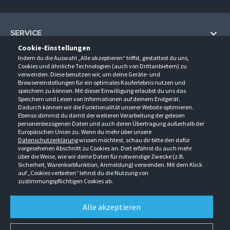
SERVICE
Cookie-Einstellungen
Hilfe und Information
Indem du die Auswahl „Alle akzeptieren“ triffst, gestattest du uns,
UNTERNEHMEN
Cookies und ähnliche Technologien (auch von Drittanbietern) zu
Fragen und Antworten (FAQ)
verwenden. Diese benutzen wir, um deine Geräte- und
Über uns
Browsereinstellungen für ein optimales Kauferlebnis nutzen und
Kontakt
KONTAKT
speichern zu können. Mit dieser Einwilligung erlaubst du uns das
Anfahrt
Newsletter
Speichern und Lesen von Informationen auf deinem Endgerät.
Gröner-Schulze GmbH
Dadurch können wir die Funktionalität unserer Website optimieren.
Ansprechpartner
ÖFFNUNGSZEITEN
Sarirstraße 5
Events
Ebenso stimmst du damit der weiteren Verarbeitung der gelesen
12529 Schönefeld
personenbezogenen Daten und auch deren Übertragung außerhalb der
Außendienstbesuch
Montag - Donnerstag
9:00 - 17:00
Downloads
Europäischen Union zu. Wenn du mehr über unsere
FOLGE UNS
Freitag
9:00 - 15:00
Datenschutzerklärung
wissen möchtest, schau dir bitte den dafür
Jobs & Ausbildung
Berlin-Schönefeld: +49 30 68 29 54-0
Kataloge
vorgesehenen Abschnitt zu Cookies an. Dort erfährst du auch mehr
Saerbeck: +49 2574 88750-0
Retouren/Reklamationen
über die Weise, wie wir deine Daten für notwendige Zwecke (z.B.
Weißenhorn: +49 731 3982-0
Sicherheit, Warenkorbfunktion, Anmeldung) verwenden. Mit dem Klick
auf „Cookies verbieten“ lehnst du die Nutzung von
info@groener-schulze.com
zustimmungspflichtigen Cookies ab.
AGB
Datenschutzbestimmungen
Impressum
Alle akzeptieren
Alle Rechte vorbehalten. © Gröner-Schulze GmbH 2026 Verkauf nur an Unternehmer,
Gewerbetreibende, Freiberufler und öffentliche Institutionen. Kein Verkauf an
Verbraucher. Alle Preise in EURO zzgl. MwSt ab Werk zzgl. Versandkosten. Irrtümer