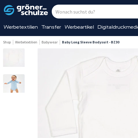
Werbetextilien
Transfer
Werbeartikel
Digitaldruckmed
Shop
Werbetextilien
Babywear
Baby Long Sleeve Bodysuit - BZ30