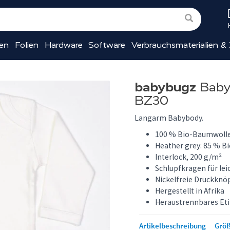
ien
Folien
Hardware
Software
Verbrauchsmaterialien &
babybugz
Baby 
BZ30
Langarm Babybody.
100 % Bio-Baumwolle
Heather grey: 85 % B
Interlock, 200 g/m²
Schlupfkragen für lei
Nickelfreie Druckknöp
Hergestellt in Afrika
Heraustrennbares Eti
Artikelbeschreibung
Größ