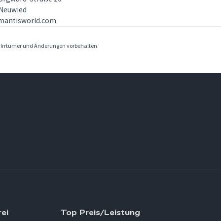
 Neuwied
mantisworld.com
. Irrtümer und Änderungen vorbehalten.
ei
Top Preis/Leistung