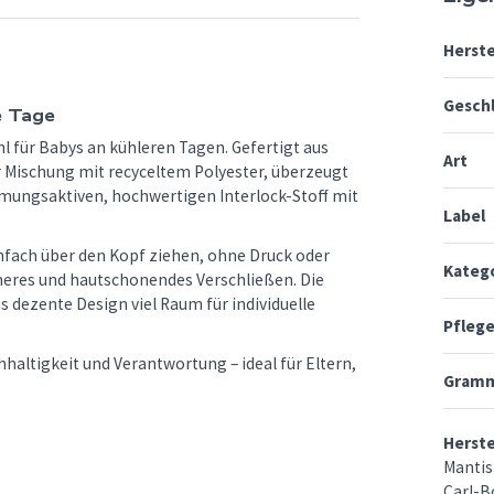
Herste
Gesch
e Tage
l für Babys an kühleren Tagen. Gefertigt aus
Art
r Mischung mit recyceltem Polyester, überzeugt
mungsaktiven, hochwertigen Interlock-Stoff mit
Label
infach über den Kopf ziehen, ohne Druck oder
Kateg
cheres und hautschonendes Verschließen. Die
 dezente Design viel Raum für individuelle
Pfleg
chhaltigkeit und Verantwortung – ideal für Eltern,
Gramm
Herst
Mantis
Carl-B