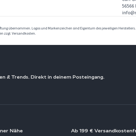
56566
info@
Haftung übernommen. Logos und Markenzeichen sind Eigentum des jeweiligen Herstellers
ben zzgl. Versandkosten.
en & Trends. Direkt in deinem Posteingang.
iner Nähe
Ab 199 € Versandkostenfr