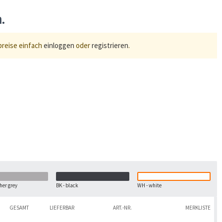
n.
preise einfach
einloggen
oder
registrieren
.
her grey
BK - black
WH - white
GESAMT
LIEFERBAR
ART.-NR.
MERKLISTE