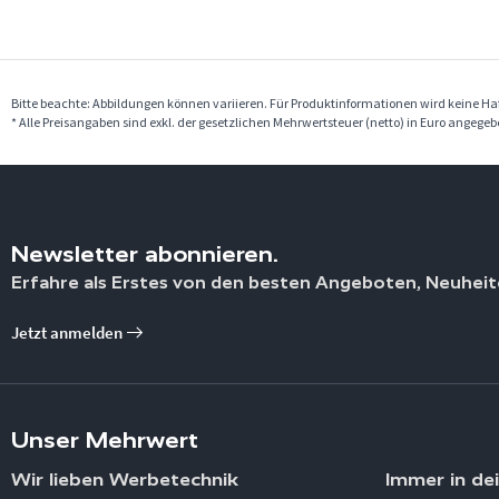
Bitte beachte: Abbildungen können variieren. Für Produktinformationen wird keine 
* Alle Preisangaben sind exkl. der gesetzlichen Mehrwertsteuer (netto) in Euro angege
Newsletter abonnieren.
Erfahre als Erstes von den besten Angeboten, Neuheit
Jetzt anmelden
Unser Mehrwert
Wir lieben Werbetechnik
Immer in de