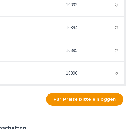
10393
10394
10395
10396
Für Preise bitte einloggen
nschaften