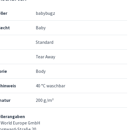
ller
babybugz
lecht
Baby
Standard
Tear Away
orie
Body
ehinweis
40 °C waschbar
atur
200 g/m²
ellerangaben
 World Europe GmbH
orgward-Straße 20