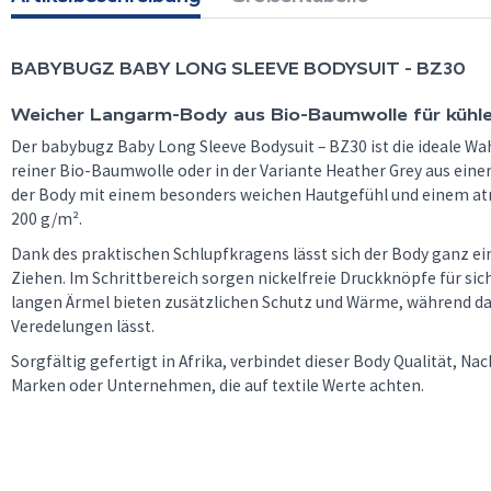
BABYBUGZ
BABY LONG SLEEVE BODYSUIT - BZ30
Weicher Langarm-Body aus Bio-Baumwolle für kühl
Der babybugz Baby Long Sleeve Bodysuit – BZ30 ist die ideale Wah
reiner Bio-Baumwolle oder in der Variante Heather Grey aus eine
der Body mit einem besonders weichen Hautgefühl und einem at
200 g/m².
Dank des praktischen Schlupfkragens lässt sich der Body ganz e
Ziehen. Im Schrittbereich sorgen nickelfreie Druckknöpfe für si
langen Ärmel bieten zusätzlichen Schutz und Wärme, während das
Veredelungen lässt.
Sorgfältig gefertigt in Afrika, verbindet dieser Body Qualität, Na
Marken oder Unternehmen, die auf textile Werte achten.