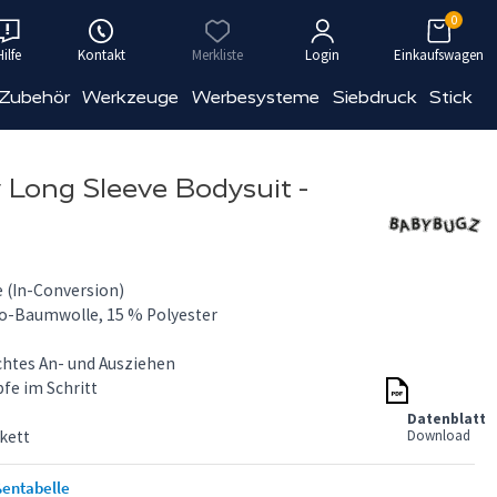
0
Hilfe
Kontakt
Merkliste
Login
Einkaufswagen
 Zubehör
Werkzeuge
Werbesysteme
Siebdruck
Stick
Long Sleeve Bodysuit -
 (In-Conversion)
io-Baumwolle, 15 % Polyester
chtes An- und Ausziehen
fe im Schritt
Datenblatt
kett
Download
entabelle