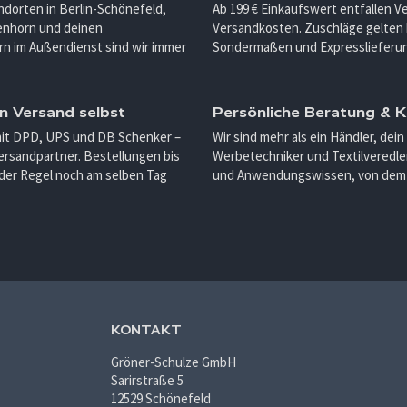
ndorten in Berlin-Schönefeld,
Ab 199 € Einkaufswert entfallen 
enhorn und deinen
Versandkosten. Zuschläge gelten 
n im Außendienst sind wir immer
Sondermaßen und Expresslieferu
n Versand selbst
Persönliche Beratung &
mit DPD, UPS und DB Schenker –
Wir sind mehr als ein Händler, dein
ersandpartner. Bestellungen bis
Werbetechniker und Textilveredler
 der Regel noch am selben Tag
und Anwendungswissen, von dem d
KONTAKT
Gröner-Schulze GmbH
Sarirstraße 5
12529 Schönefeld