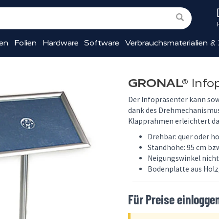
ien
Folien
Hardware
Software
Verbrauchsmaterialien &
GRONAL®
Info
Der Infopräsenter kann so
dank des Drehmechanismus 
Klapprahmen erleichtert da
Drehbar: quer oder h
Standhöhe: 95 cm bzw
Neigungswinkel nicht 
Bodenplatte aus Holz
Für Preise einlogge