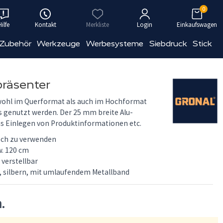
0
Hilfe
Kontakt
Merkliste
Login
Einkaufswagen
 Zubehör
Werkzeuge
Werbesysteme
Siebdruck
Stick
präsenter
wohl im Querformat als auch im Hochformat
genutzt werden. Der 25 mm breite Alu-
s Einlegen von Produktinformationen etc.
och zu verwenden
. 120 cm
verstellbar
, silbern, mit umlaufendem Metallband
n.