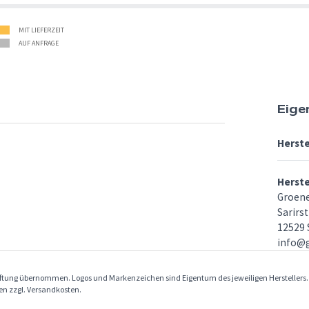
MIT LIEFERZEIT
AUF ANFRAGE
Eige
Herste
Herst
Groen
Sarirst
12529 
info@
Haftung übernommen. Logos und Markenzeichen sind Eigentum des jeweiligen Herstellers
ben zzgl. Versandkosten.