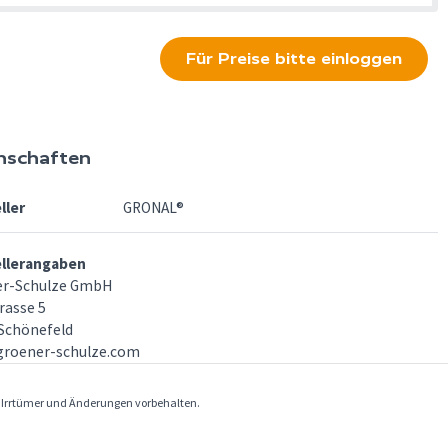
Für Preise bitte einloggen
nschaften
ller
GRONAL®
ellerangaben
er-Schulze GmbH
rasse 5
Schönefeld
groener-schulze.com
. Irrtümer und Änderungen vorbehalten.