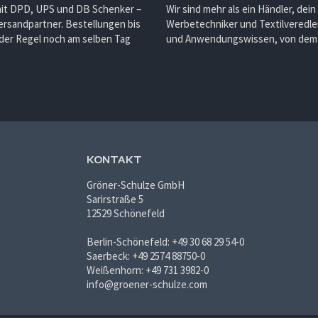
mit DPD, UPS und DB Schenker –
Wir sind mehr als ein Händler, dein
ersandpartner. Bestellungen bis
Werbetechniker und Textilveredler
 der Regel noch am selben Tag
und Anwendungswissen, von dem d
KONTAKT
Gröner-Schulze GmbH
Sarirstraße 5
12529 Schönefeld
Berlin-Schönefeld: +49 30 68 29 54-0
Saerbeck: +49 2574 88750-0
Weißenhorn: +49 731 3982-0
info@groener-schulze.com