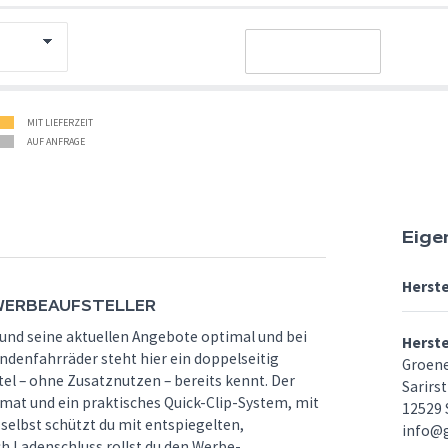
MIT LIEFERZEIT
AUF ANFRAGE
Eige
Herste
WERBEAUFSTELLER
nd seine aktuellen Angebote optimal und bei
Herst
ndenfahrräder steht hier ein doppelseitig
Groen
tel – ohne Zusatznutzen – bereits kennt. Der
Sarirst
mat und ein praktisches Quick-Clip-System, mit
12529 
selbst schützt du mit entspiegelten,
info@
h Ladenschluss rollst du den Werbe-