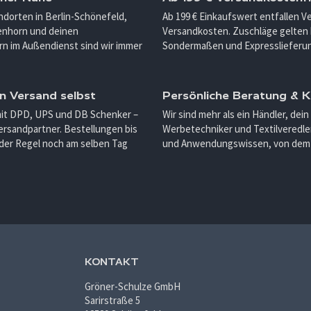
ndorten in Berlin-Schönefeld,
Ab 199 € Einkaufswert entfallen 
enhorn und deinen
Versandkosten. Zuschläge gelten 
n im Außendienst sind wir immer
Sondermaßen und Expresslieferu
n Versand selbst
Persönliche Beratung &
mit DPD, UPS und DB Schenker –
Wir sind mehr als ein Händler, dein
ersandpartner. Bestellungen bis
Werbetechniker und Textilveredler
 der Regel noch am selben Tag
und Anwendungswissen, von dem d
KONTAKT
Gröner-Schulze GmbH
Sarirstraße 5