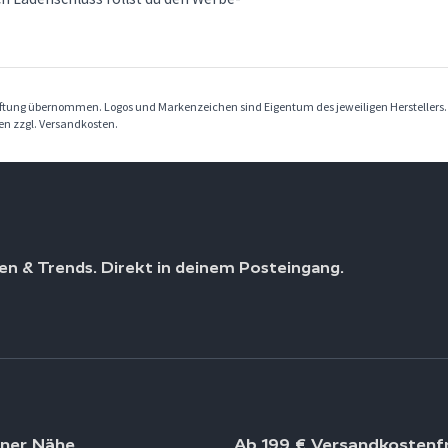
Haftung übernommen. Logos und Markenzeichen sind Eigentum des jeweiligen Herstellers
ben zzgl. Versandkosten.
en & Trends. Direkt in deinem Posteingang.
iner Nähe
Ab 199 € Versandkostenfr