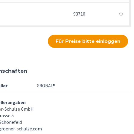
93710
Für Preise bitte einloggen
nschaften
ller
GRONAL®
ellerangaben
er-Schulze GmbH
rasse 5
Schönefeld
groener-schulze.com