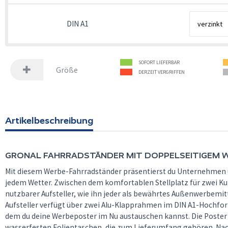
DIN A1
SOFORT LIEFERBAR
Größe
DERZEIT VERGRIFFEN
Artikelbeschreibung
GRONAL FAHRRADSTÄNDER MIT DOPPELSEITIGEM 
Mit diesem Werbe-Fahrradständer präsentierst du Unternehmen u
jedem Wetter. Zwischen dem komfortablen Stellplatz für zwei Ku
nutzbarer Aufsteller, wie ihn jeder als bewährtes Außenwerbemit
Aufsteller verfügt über zwei Alu-Klapprahmen im DIN A1-Hochfor
dem du deine Werbeposter im Nu austauschen kannst. Die Poster 
wasserfesten Folientaschen, die zum Lieferumfang gehören. Nac