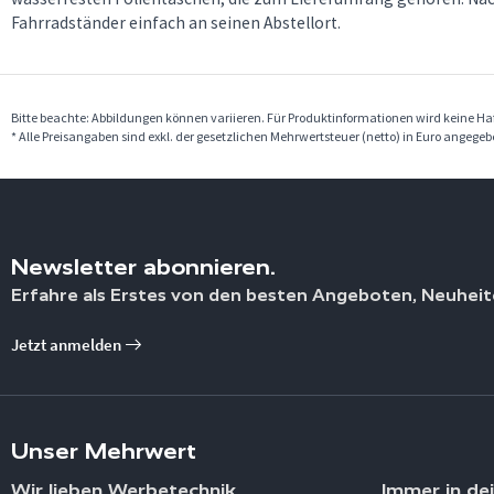
Fahrradständer einfach an seinen Abstellort.
Bitte beachte: Abbildungen können variieren. Für Produktinformationen wird keine 
* Alle Preisangaben sind exkl. der gesetzlichen Mehrwertsteuer (netto) in Euro angege
Newsletter abonnieren.
Erfahre als Erstes von den besten Angeboten, Neuheit
Jetzt anmelden
Unser Mehrwert
Wir lieben Werbetechnik
Immer in de