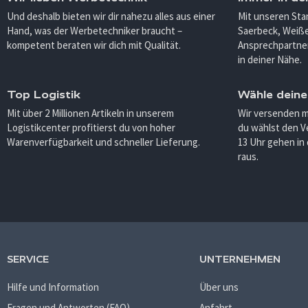
Und deshalb bieten wir dir nahezu alles aus einer
Mit unseren Sta
Hand, was der Werbetechniker braucht –
Saerbeck, Weiß
kompetent beraten wir dich mit Qualität.
Ansprechpartner
in deiner Nähe.
Top Logistik
Wähle deine
Mit über 2 Millionen Artikeln in unserem
Wir versenden 
Logistikcenter profitierst du von hoher
du wählst den V
Warenverfügbarkeit und schneller Lieferung.
13 Uhr gehen in
raus.
SERVICE
UNTERNEHMEN
Hilfe und Information
Über uns
Fragen und Antworten (FAQ)
Anfahrt