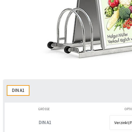
DIN A1
GRÖSSE
OPTI
DIN A1