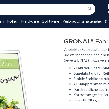
ien
Folien
Hardware
Software
Verbrauchsmaterialien &
GRONAL®
Fahr
Verzinkter Fahrradständer 
Die Werbeflächen bestehen
(jeweils DIN A1) inklusive e
2 Fahrrad-Einstellplä
Bügelabstand für Rei
Stabile Stahlkonstru
Alu-Klapprahmen mit
Durch seitliche Laufr
Korrosionsgeschützt
Gewicht: 28 kg