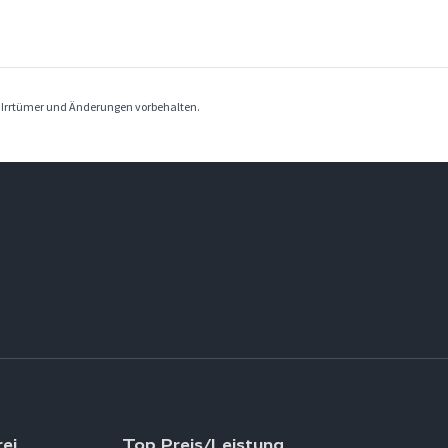
. Irrtümer und Änderungen vorbehalten.
ei
Top Preis/Leistung