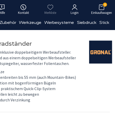
0
Hilfe
Kontakt
Merkliste
Login
Einkaufswagen
 Zubehör
Werkzeuge
Werbesysteme
Siebdruck
Stick
radständer
inklusive doppelseitigem Werbeaufsteller.
d aus einem doppelseitigen Werbeaufsteller
ntspiegelter, wasserfester Folientaschen.
tze
fenbreiten bis 55 mm (auch Mountain-Bikes)
ktion mit bogenförmigen Bügeln
 praktischem Quick-Clip-System
ollen leicht zu bewegen
 durch Verzinkung