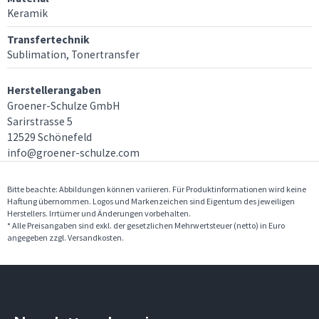
Transferpresse möglicherweise anpassen musst. Die angegebenen
Keramik
Richtparameter basieren auf Drucktests, die unter Verwendung von Schulze
Transferpressen, wie beispielsweise der Schulze Mug 1 Press, Mug 4 Press, Swing
Transfertechnik
Press oder der Mug Oven Box entstanden sind. Vorversuche sind unbedingt
Sublimation, Tonertransfer
erforderlich. Irrtümer vorbehalten.
Herstellerangaben
Groener-Schulze GmbH
Sarirstrasse 5
12529 Schönefeld
info@groener-schulze.com
Bitte beachte: Abbildungen können variieren. Für Produktinformationen wird keine
Haftung übernommen. Logos und Markenzeichen sind Eigentum des jeweiligen
Herstellers. Irrtümer und Änderungen vorbehalten.
* Alle Preisangaben sind exkl. der gesetzlichen Mehrwertsteuer (netto) in Euro
angegeben zzgl. Versandkosten.