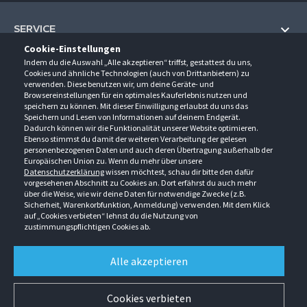
SERVICE
Cookie-Einstellungen
Hilfe und Information
Indem du die Auswahl „Alle akzeptieren“ triffst, gestattest du uns,
UNTERNEHMEN
Cookies und ähnliche Technologien (auch von Drittanbietern) zu
Fragen und Antworten (FAQ)
verwenden. Diese benutzen wir, um deine Geräte- und
Über uns
Browsereinstellungen für ein optimales Kauferlebnis nutzen und
Kontakt
KONTAKT
speichern zu können. Mit dieser Einwilligung erlaubst du uns das
Anfahrt
Newsletter
Speichern und Lesen von Informationen auf deinem Endgerät.
Gröner-Schulze GmbH
Dadurch können wir die Funktionalität unserer Website optimieren.
Ansprechpartner
ÖFFNUNGSZEITEN
Sarirstraße 5
Events
Ebenso stimmst du damit der weiteren Verarbeitung der gelesen
12529 Schönefeld
personenbezogenen Daten und auch deren Übertragung außerhalb der
Außendienstbesuch
Montag - Donnerstag
9:00 - 17:00
Downloads
Europäischen Union zu. Wenn du mehr über unsere
FOLGE UNS
Freitag
9:00 - 15:00
Datenschutzerklärung
wissen möchtest, schau dir bitte den dafür
Jobs & Ausbildung
Berlin-Schönefeld: +49 30 68 29 54-0
Kataloge
vorgesehenen Abschnitt zu Cookies an. Dort erfährst du auch mehr
Saerbeck: +49 2574 88750-0
Retouren/Reklamationen
über die Weise, wie wir deine Daten für notwendige Zwecke (z.B.
Weißenhorn: +49 731 3982-0
Sicherheit, Warenkorbfunktion, Anmeldung) verwenden. Mit dem Klick
auf „Cookies verbieten“ lehnst du die Nutzung von
info@groener-schulze.com
zustimmungspflichtigen Cookies ab.
AGB
Datenschutzbestimmungen
Impressum
Alle akzeptieren
Alle Rechte vorbehalten. © Gröner-Schulze GmbH 2026 Verkauf nur an Unternehmer,
Gewerbetreibende, Freiberufler und öffentliche Institutionen. Kein Verkauf an
Verbraucher. Alle Preise in EURO zzgl. MwSt ab Werk zzgl. Versandkosten. Irrtümer
Cookies verbieten
vorbehalten.