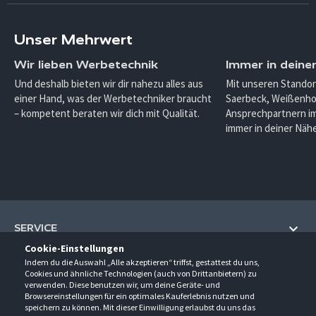
Unser Mehrwert
Wir lieben Werbetechnik
Immer in deine
Und deshalb bieten wir dir nahezu alles aus
Mit unseren Standor
einer Hand, was der Werbetechniker braucht
Saerbeck, Weißenho
– kompetent beraten wir dich mit Qualität.
Ansprechpartnern im
immer in deiner Nähe
SERVICE
Cookie-Einstellungen
Hilfe und Information
Indem du die Auswahl „Alle akzeptieren“ triffst, gestattest du uns,
UNTERNEHMEN
Cookies und ähnliche Technologien (auch von Drittanbietern) zu
Fragen und Antworten (FAQ)
verwenden. Diese benutzen wir, um deine Geräte- und
Über uns
Browsereinstellungen für ein optimales Kauferlebnis nutzen und
Kontakt
KONTAKT
speichern zu können. Mit dieser Einwilligung erlaubst du uns das
Anfahrt