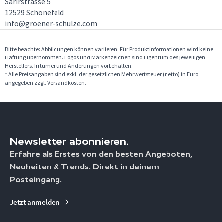
Sarirstrasse 5
12529 Schönefeld
info@groener-schulze.com
Bitte beachte: Abbildungen können variieren. Für Produktinformationen wird keine
Haftung übernommen. Logos und Markenzeichen sind Eigentum des jeweiligen
Herstellers. Irrtümer und Änderungen vorbehalten.
* Alle Preisangaben sind exkl. der gesetzlichen Mehrwertsteuer (netto) in Euro
angegeben zzgl. Versandkosten.
Newsletter abonnieren.
Erfahre als Erstes von den besten Angeboten,
Neuheiten & Trends. Direkt in deinem
Posteingang.
Jetzt anmelden