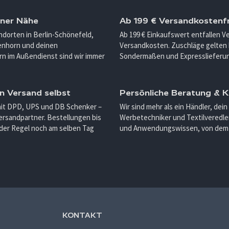
iner Nähe
Ab 199 € Versandkostenfr
ndorten in Berlin-Schönefeld,
Ab 199 € Einkaufswert entfallen 
enhorn und deinen
Versandkosten. Zuschläge gelten 
n im Außendienst sind wir immer
Sondermaßen und Expresslieferu
n Versand selbst
Persönliche Beratung &
mit DPD, UPS und DB Schenker –
Wir sind mehr als ein Händler, dein
ersandpartner. Bestellungen bis
Werbetechniker und Textilveredler
 der Regel noch am selben Tag
und Anwendungswissen, von dem d
KONTAKT