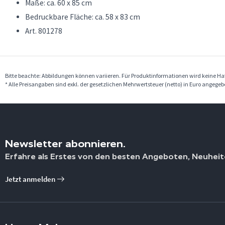
Maße: ca. 60 x 85 cm
Bedruckbare Fläche: ca. 58 x 83 cm
Art. 801278
Bitte beachte: Abbildungen können variieren. Für Produktinformationen wird keine 
* Alle Preisangaben sind exkl. der gesetzlichen Mehrwertsteuer (netto) in Euro angege
Newsletter abonnieren.
Erfahre als Erstes von den besten Angeboten, Neuheit
Jetzt anmelden