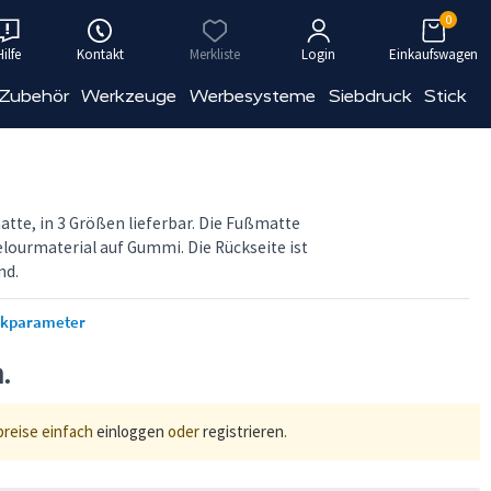
0
Hilfe
Kontakt
Merkliste
Login
Einkaufswagen
 Zubehör
Werkzeuge
Werbesysteme
Siebdruck
Stick
tte, in 3 Größen lieferbar. Die Fußmatte
lourmaterial auf Gummi. Die Rückseite ist
nd.
ckparameter
n.
preise einfach
einloggen
oder
registrieren
.