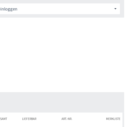
einloggen
SAMT
LIEFERBAR
ART.-NR.
MERKLISTE