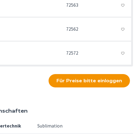
72563
72562
72572
Für Preise bitte einloggen
nschaften
fertechnik
Sublimation