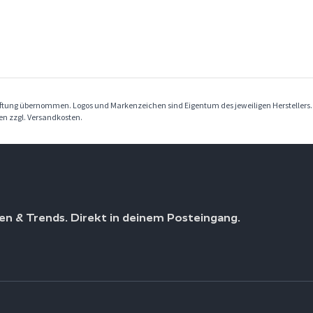
Haftung übernommen. Logos und Markenzeichen sind Eigentum des jeweiligen Herstellers
ben zzgl. Versandkosten.
en & Trends. Direkt in deinem Posteingang.