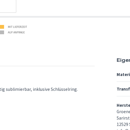
MIT LIEFERZEIT
AUF ANFRAGE
Eige
Materi
Trans
g sublimierbar, inklusive Schlüsselring.
Herst
Groen
Sarirst
12529 