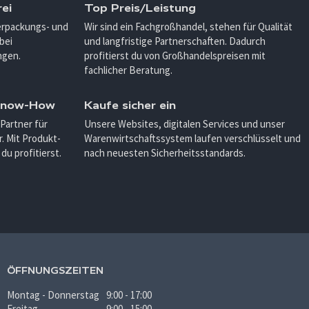
ei
Top Preis/Leistung
Verpackungs- und
Wir sind ein Fachgroßhandel, stehen für Qualität
bei
und langfristige Partnerschaften. Dadurch
ngen.
profitierst du von Großhandelspreisen mit
fachlicher Beratung.
 Know-How
Kaufe sicher ein
 Partner für
Unsere Websites, digitalen Services und unser
. Mit Produkt-
Warenwirtschaftssystem laufen verschlüsselt und
u profitierst.
nach neuesten Sicherheitsstandards.
ÖFFNUNGSZEITEN
Montag - Donnerstag
9:00 - 17:00
Freitag
9:00 - 15:00