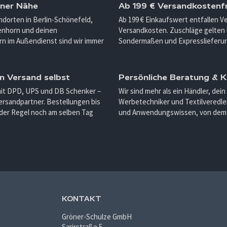
iner Nähe
Ab 199 € Versandkostenfr
ndorten in Berlin-Schönefeld,
Ab 199 € Einkaufswert entfallen 
enhorn und deinen
Versandkosten. Zuschläge gelten 
n im Außendienst sind wir immer
Sondermaßen und Expresslieferu
n Versand selbst
Persönliche Beratung &
mit DPD, UPS und DB Schenker –
Wir sind mehr als ein Händler, dein
ersandpartner. Bestellungen bis
Werbetechniker und Textilveredler
 der Regel noch am selben Tag
und Anwendungswissen, von dem d
KONTAKT
Gröner-Schulze GmbH
Sarirstraße 5