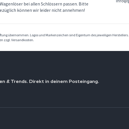
info@
 Wagenlöser bei allen Schlössern passen. Bitte
bezüglich können wir leider nicht annehmen!
Haftung übernommen. Logos und Markenzeichen sind Eigentum des jeweiligen Herstellers
ben zzgl. Versandkosten.
en & Trends. Direkt in deinem Posteingang.