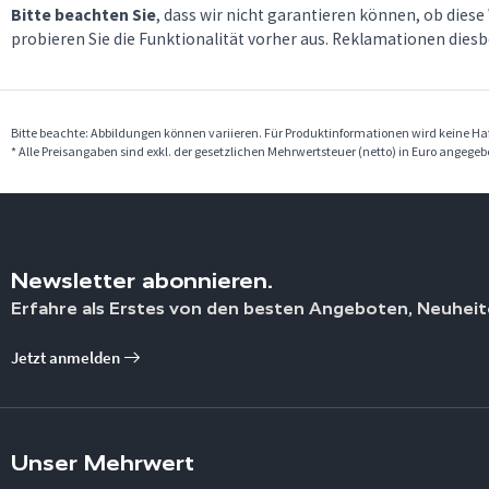
Bitte beachten Sie
, dass wir nicht garantieren können, ob diese
probieren Sie die Funktionalität vorher aus. Reklamationen dies
Bitte beachte: Abbildungen können variieren. Für Produktinformationen wird keine 
* Alle Preisangaben sind exkl. der gesetzlichen Mehrwertsteuer (netto) in Euro angege
Newsletter abonnieren.
Erfahre als Erstes von den besten Angeboten, Neuheit
Jetzt anmelden
Unser Mehrwert