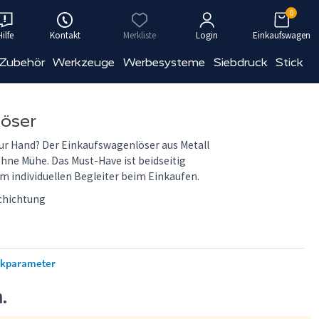
0
Hilfe
Kontakt
Merkliste
Login
Einkaufswagen
 Zubehör
Werkzeuge
Werbesysteme
Siebdruck
Stick
öser
zur Hand? Der Einkaufswagenlöser aus Metall
hne Mühe. Das Must-Have ist beidseitig
m individuellen Begleiter beim Einkaufen.
chichtung
ckparameter
n.