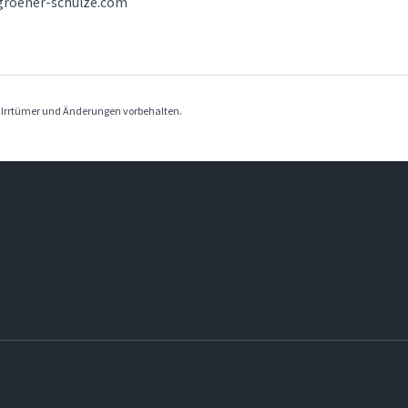
groener-schulze.com
. Irrtümer und Änderungen vorbehalten.