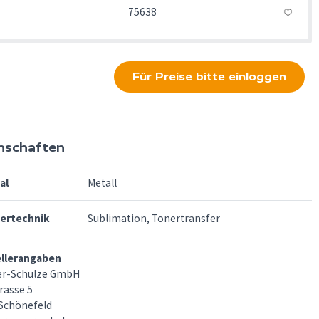
75638
Für Preise bitte einloggen
nschaften
al
Metall
fertechnik
Sublimation, Tonertransfer
ellerangaben
er-Schulze GmbH
rasse 5
Schönefeld