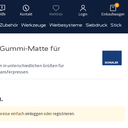
0
Hilfe
Kontakt
Merkliste
Login
Einkaufswagen
 Zubehör
Werkzeuge
Werbesysteme
Siebdruck
Stick
n Gummi-Matte für
 in unterschiedlichen Größen für
ransferpressen.
n.
preise einfach
einloggen
oder
registrieren
.