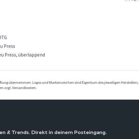
 DTG
eu Press
Pneu Press, überlappend
Haftung übernommen. Logos und Markenzeichen sind Eigentum des jeweiligen Herstellers
ben zzgl. Versandkosten.
en & Trends. Direkt in deinem Posteingang.