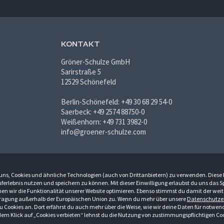
KONTAKT
Gröner-Schulze GmbH
Sarirstraße 5
12529 Schönefeld
Berlin-Schönefeld: +49 30 68 29 54-0
Saerbeck: +49 2574 88750-0
Weißenhorn: +49 731 3982-0
info@groener-schulze.com
du uns, Cookies und ähnliche Technologien (auch von Drittanbietern) zu verwenden. Diese
ferlebnis nutzen und speichern zu können. Mit dieser Einwilligung erlaubst du uns das 
n wir die Funktionalität unserer Website optimieren. Ebenso stimmst du damit der weit
ragung außerhalb der Europäischen Union zu. Wenn du mehr über unsere
Datenschutze
u Cookies an. Dort erfährst du auch mehr über die Weise, wie wir deine Daten für notwen
bende, Freiberufler und öffentliche Institutionen. Kein Verkauf an Verbraucher. Alle Preise in 
em Klick auf „Cookies verbieten“ lehnst du die Nutzung von zustimmungspflichtigen Coo