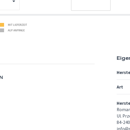
MIT LIEFERZEIT
AUF ANFRAGE
Eige
Herste
N
Art
.
Herst
Roman
Ul. Pr
84-24
info@