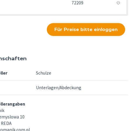
72209
Für Preise bitte einloggen
nschaften
ller
Schulze
Unterlagen/Abdeckung
ellerangaben
ik
zemyslowa 10
0 REDA
romanik.com.pl