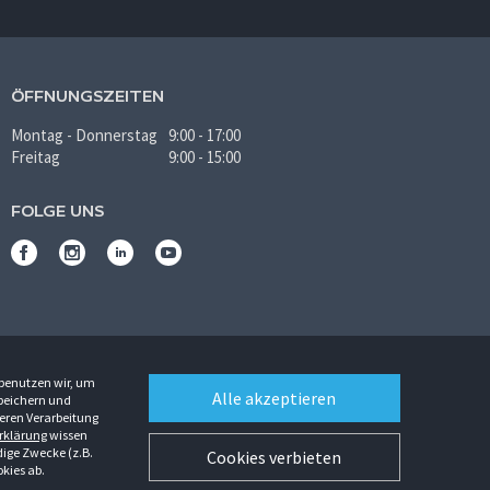
ÖFFNUNGSZEITEN
Montag - Donnerstag
9:00 - 17:00
Freitag
9:00 - 15:00
FOLGE UNS
 benutzen wir, um
Alle akzeptieren
Speichern und
eren Verarbeitung
rklärung
wissen
dige Zwecke (z.B.
Cookies verbieten
EURO zzgl. MwSt ab Werk zzgl. Versandkosten. Irrtümer vorbehalten.
kies ab.