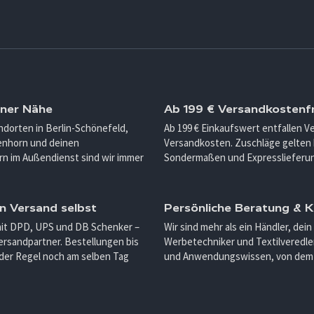
iner Nähe
Ab 199 € Versandkostenfr
ndorten in Berlin-Schönefeld,
Ab 199 € Einkaufswert entfallen 
enhorn und deinen
Versandkosten. Zuschläge gelten 
n im Außendienst sind wir immer
Sondermaßen und Expresslieferu
n Versand selbst
Persönliche Beratung &
mit DPD, UPS und DB Schenker –
Wir sind mehr als ein Händler, dein
ersandpartner. Bestellungen bis
Werbetechniker und Textilveredler
 der Regel noch am selben Tag
und Anwendungswissen, von dem d