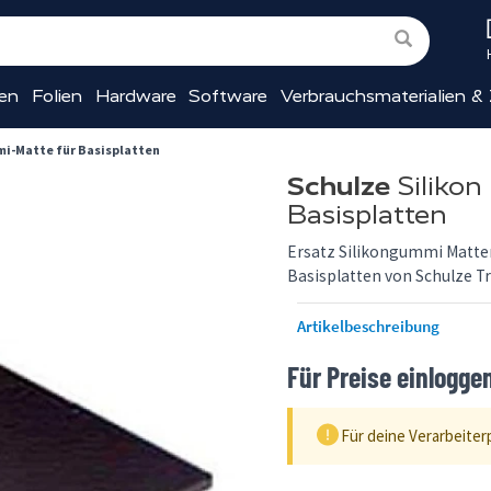
ien
Folien
Hardware
Software
Verbrauchsmaterialien &
mi-Matte für Basisplatten
Schulze
Siliko
Basisplatten
Ersatz Silikongummi Matten
Basisplatten von Schulze T
Artikelbeschreibung
Für Preise einlogge
Für deine Verarbeiter