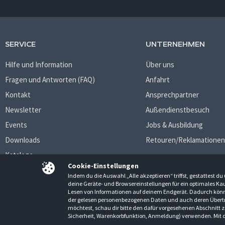
SERVICE
UNTERNEHMEN
Hilfe und Information
Über uns
Fragen und Antworten (FAQ)
Anfahrt
Kontakt
Ansprechpartner
Newsletter
Außendienstbesuch
Events
Jobs & Ausbildung
Downloads
Retouren/Reklamationen
Kataloge
Cookie-Einstellungen
Indem du die Auswahl „Alle akzeptieren“ triffst, gestattest 
deine Geräte- und Browsereinstellungen für ein optimales Kau
Lesen von Informationen auf deinem Endgerät. Dadurch könne
AGB
Datenschutzbestimmungen
Impressum
der gelesen personenbezogenen Daten und auch deren Übert
möchtest, schau dir bitte den dafür vorgesehenen Abschnitt z
Alle Rechte vorbehalten. © Gröner-Schulze GmbH 2026 Verkauf nur an Unternehmer, Gewerbetrei
Sicherheit, Warenkorbfunktion, Anmeldung) verwenden. Mit d