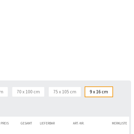
cm
70 x 100 cm
75 x 105 cm
9 x 16 cm
PREIS
GESAMT
LIEFERBAR
ART.-NR.
MERKLISTE