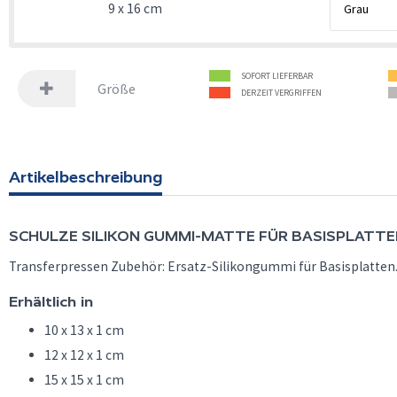
9 x 16 cm
SOFORT LIEFERBAR
Größe
DERZEIT VERGRIFFEN
Artikelbeschreibung
SCHULZE
SILIKON GUMMI-MATTE FÜR BASISPLATTE
Transferpressen Zubehör: Ersatz-Silikongummi für Basisplatten
Erhältlich in
10 x 13 x 1 cm
12 x 12 x 1 cm
15 x 15 x 1 cm