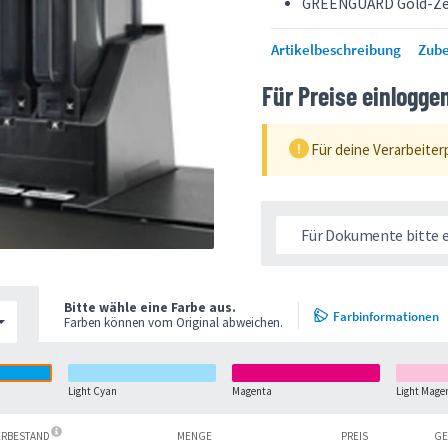
GREENGUARD Gold-Zer
Artikelbeschreibung
Zub
Für Preise einlogge
Für deine Verarbeiter
Für Dokumente bitte 
Bitte wähle eine Farbe aus.
Farbinformationen
Farben können vom Original abweichen.
Light Cyan
Magenta
Light Mage
ERBESTAND
MENGE
PREIS
GE