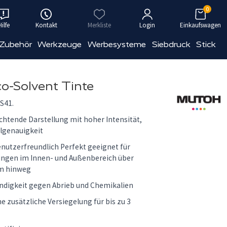
0
Hilfe
Kontakt
Merkliste
Login
Einkaufswagen
 Zubehör
Werkzeuge
Werbesysteme
Siebdruck
Stick
o-Solvent Tinte
S41.
chtende Darstellung mit hoher Intensität,
lgenauigkeit
nutzerfreundlich Perfekt geeignet für
ngen im Innen- und Außenbereich über
um hinweg
ndigkeit gegen Abrieb und Chemikalien
 zusätzliche Versiegelung für bis zu 3