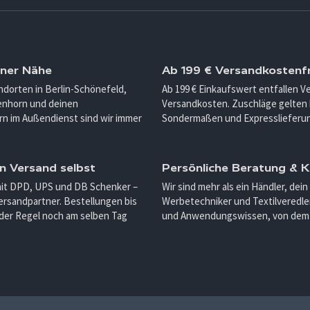
iner Nähe
Ab 199 € Versandkostenfr
ndorten in Berlin-Schönefeld,
Ab 199 € Einkaufswert entfallen 
enhorn und deinen
Versandkosten. Zuschläge gelten 
n im Außendienst sind wir immer
Sondermaßen und Expresslieferu
n Versand selbst
Persönliche Beratung &
mit DPD, UPS und DB Schenker –
Wir sind mehr als ein Händler, dein
ersandpartner. Bestellungen bis
Werbetechniker und Textilveredler
 der Regel noch am selben Tag
und Anwendungswissen, von dem d