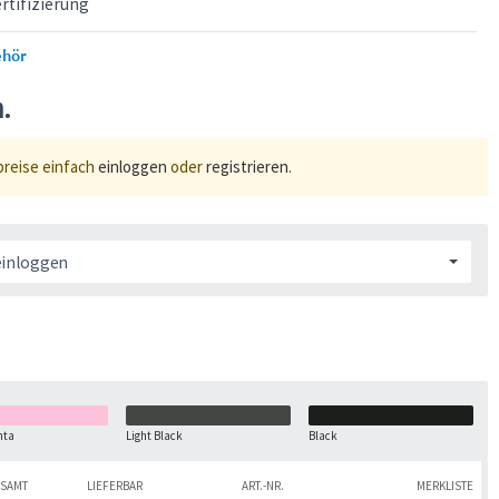
tifizierung
ehör
n.
preise einfach
einloggen
oder
registrieren
.
einloggen
nta
Light Black
Black
SAMT
LIEFERBAR
ART.-NR.
MERKLISTE