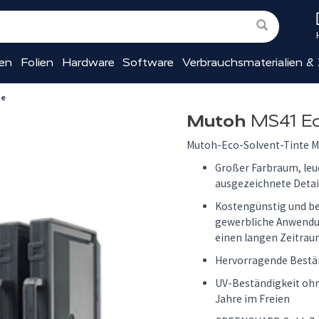
ien
Folien
Hardware
Software
Verbrauchsmaterialien &
te
Mutoh
MS41 Ec
Mutoh-Eco-Solvent-Tinte M
Großer Farbraum, leu
ausgezeichnete Detai
Kostengünstig und be
gewerbliche Anwendu
einen langen Zeitra
Hervorragende Bestä
UV-Beständigkeit ohne
Jahre im Freien