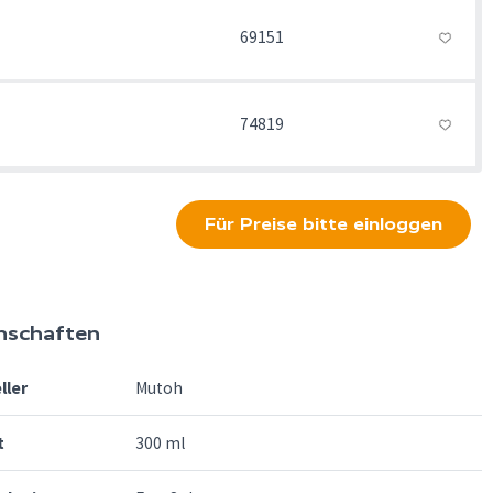
69151
74819
Für Preise bitte einloggen
nschaften
ller
Mutoh
t
300 ml