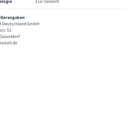
ologie
Eco-Solvent
ellerangaben
 Deutschland GmbH
str. 52
Düsseldorf
mutoh.de