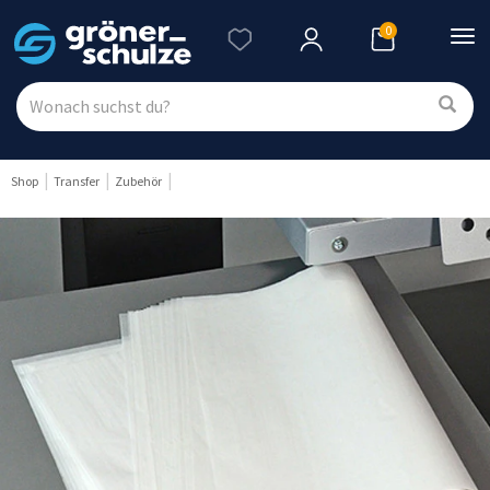
0
Nav
ein
Shop
Transfer
Zubehör