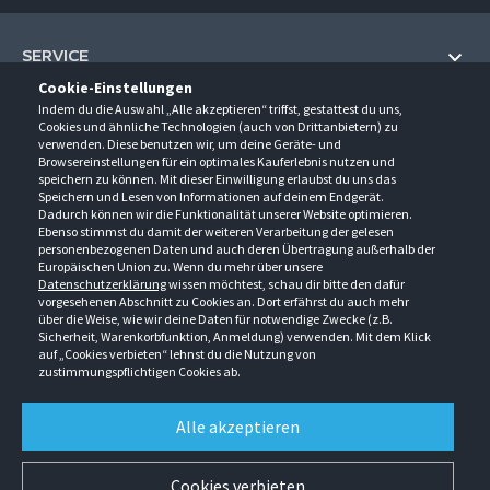
SERVICE
Cookie-Einstellungen
Hilfe und Information
Indem du die Auswahl „Alle akzeptieren“ triffst, gestattest du uns,
UNTERNEHMEN
Cookies und ähnliche Technologien (auch von Drittanbietern) zu
Fragen und Antworten (FAQ)
verwenden. Diese benutzen wir, um deine Geräte- und
Über uns
Browsereinstellungen für ein optimales Kauferlebnis nutzen und
Kontakt
KONTAKT
speichern zu können. Mit dieser Einwilligung erlaubst du uns das
Anfahrt
Newsletter
Speichern und Lesen von Informationen auf deinem Endgerät.
Gröner-Schulze GmbH
Dadurch können wir die Funktionalität unserer Website optimieren.
Ansprechpartner
ÖFFNUNGSZEITEN
Sarirstraße 5
Events
Ebenso stimmst du damit der weiteren Verarbeitung der gelesen
12529 Schönefeld
personenbezogenen Daten und auch deren Übertragung außerhalb der
Außendienstbesuch
Montag - Donnerstag
9:00 - 17:00
Downloads
Europäischen Union zu. Wenn du mehr über unsere
FOLGE UNS
Freitag
9:00 - 15:00
Datenschutzerklärung
wissen möchtest, schau dir bitte den dafür
Jobs & Ausbildung
Berlin-Schönefeld: +49 30 68 29 54-0
Kataloge
vorgesehenen Abschnitt zu Cookies an. Dort erfährst du auch mehr
Saerbeck: +49 2574 88750-0
Retouren/Reklamationen
über die Weise, wie wir deine Daten für notwendige Zwecke (z.B.
Weißenhorn: +49 731 3982-0
Sicherheit, Warenkorbfunktion, Anmeldung) verwenden. Mit dem Klick
auf „Cookies verbieten“ lehnst du die Nutzung von
info@groener-schulze.com
zustimmungspflichtigen Cookies ab.
AGB
Datenschutzbestimmungen
Impressum
Alle akzeptieren
Alle Rechte vorbehalten. © Gröner-Schulze GmbH 2026 Verkauf nur an Unternehmer,
Gewerbetreibende, Freiberufler und öffentliche Institutionen. Kein Verkauf an
Verbraucher. Alle Preise in EURO zzgl. MwSt ab Werk zzgl. Versandkosten. Irrtümer
Cookies verbieten
vorbehalten.