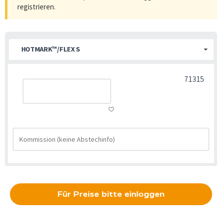
registrieren
.
HOTMARK™/FLEX S
71315
Für Preise bitte einloggen