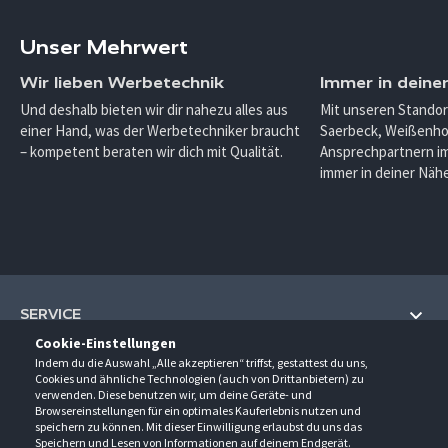
Unser Mehrwert
Wir lieben Werbetechnik
Immer in deine
Und deshalb bieten wir dir nahezu alles aus
Mit unseren Standor
einer Hand, was der Werbetechniker braucht
Saerbeck, Weißenho
– kompetent beraten wir dich mit Qualität.
Ansprechpartnern im
immer in deiner Nähe
SERVICE
Cookie-Einstellungen
Hilfe und Information
Indem du die Auswahl „Alle akzeptieren“ triffst, gestattest du uns,
UNTERNEHMEN
Cookies und ähnliche Technologien (auch von Drittanbietern) zu
Fragen und Antworten (FAQ)
verwenden. Diese benutzen wir, um deine Geräte- und
Über uns
Browsereinstellungen für ein optimales Kauferlebnis nutzen und
Kontakt
KONTAKT
speichern zu können. Mit dieser Einwilligung erlaubst du uns das
Anfahrt
Newsletter
Speichern und Lesen von Informationen auf deinem Endgerät.