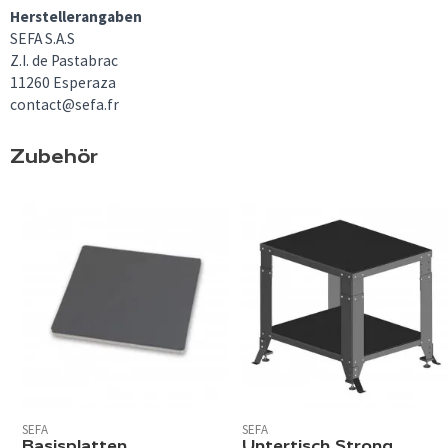
Herstellerangaben
SEFA S.A.S
Z.I. de Pastabrac
11260 Esperaza
contact@sefa.fr
Zubehör
SEFA
SEFA
Basisplatten
Untertisch Strong