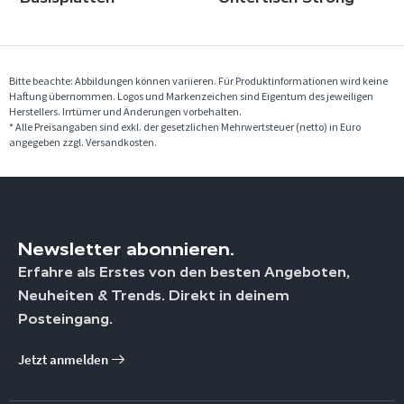
Bitte beachte: Abbildungen können variieren. Für Produktinformationen wird keine
Haftung übernommen. Logos und Markenzeichen sind Eigentum des jeweiligen
Herstellers. Irrtümer und Änderungen vorbehalten.
* Alle Preisangaben sind exkl. der gesetzlichen Mehrwertsteuer (netto) in Euro
angegeben zzgl. Versandkosten.
Newsletter abonnieren.
Erfahre als Erstes von den besten Angeboten,
Neuheiten & Trends. Direkt in deinem
Posteingang.
Jetzt anmelden