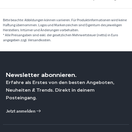
Bitte beachte: Abbildungen können variieren. Für Produktinformationen wird keine
Haftung übernommen. Logos und Markenzeichen sind Eigentum des jeweiligen
Herstellers. Irrtümer und Änderungen vorbehalten.
* Alle Preisangaben sind exkl. der gesetzlichen Mehrwertsteuer (netto) in Euro
angegeben zzgl. Versandkosten.
Newsletter abonnieren.
Erfahre als Erstes von den besten Angeboten,
Neuheiten & Trends. Direkt in deinem
Posteingang.
Jetzt anmelden