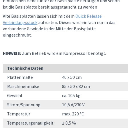
Einfach den Hebel unter der Basisplatte betätigen und schon
ist die Basisplatte bereit ausgetauscht zu werden
Alte Basisplatten lassen sich mit dem
Quick Release
Verbindungsstück
aufrüsten. Dieses wird einfach nur in das
vorhandene Gewinde in der Mitte der Basisplatte
eingeschraubt.
HINWEIS:
Zum Betrieb wird ein Kompressor benötigt.
Technische Daten
Plattenmaße
40 x 50 cm
Maschinenmaße
85 x 50 x 82 cm
Gewicht
ca. 105 kg
Strom/Spannung
10,5 A/230 V
Temperatur
max. 220 °C
Temperaturgenauigkeit
± 0,5 %