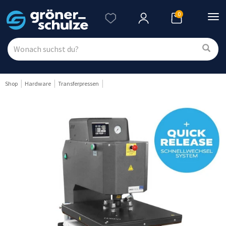
0
Nav
ein
Shop
Hardware
Transferpressen