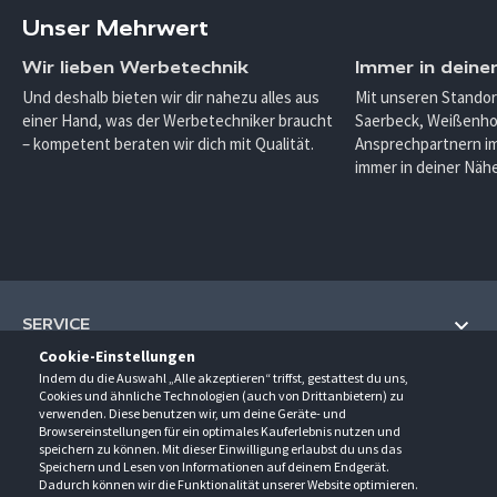
Unser Mehrwert
Wir lieben Werbetechnik
Immer in deine
Und deshalb bieten wir dir nahezu alles aus
Mit unseren Standor
einer Hand, was der Werbetechniker braucht
Saerbeck, Weißenho
– kompetent beraten wir dich mit Qualität.
Ansprechpartnern im
immer in deiner Nähe
SERVICE
Cookie-Einstellungen
Hilfe und Information
Indem du die Auswahl „Alle akzeptieren“ triffst, gestattest du uns,
UNTERNEHMEN
Cookies und ähnliche Technologien (auch von Drittanbietern) zu
Fragen und Antworten (FAQ)
verwenden. Diese benutzen wir, um deine Geräte- und
Über uns
Browsereinstellungen für ein optimales Kauferlebnis nutzen und
Kontakt
KONTAKT
speichern zu können. Mit dieser Einwilligung erlaubst du uns das
Anfahrt
Newsletter
Speichern und Lesen von Informationen auf deinem Endgerät.
Gröner-Schulze GmbH
Dadurch können wir die Funktionalität unserer Website optimieren.
Ansprechpartner
ÖFFNUNGSZEITEN