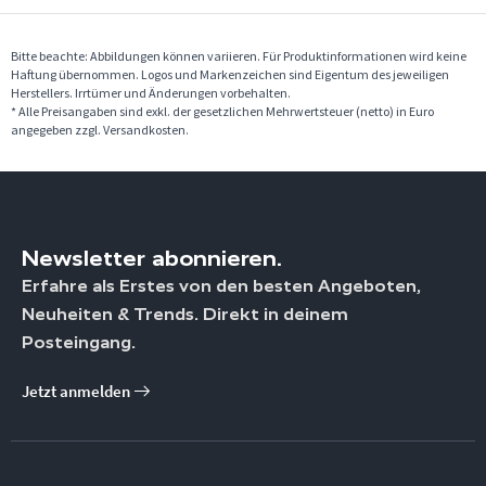
Bitte beachte: Abbildungen können variieren. Für Produktinformationen wird keine
Haftung übernommen. Logos und Markenzeichen sind Eigentum des jeweiligen
Herstellers. Irrtümer und Änderungen vorbehalten.
* Alle Preisangaben sind exkl. der gesetzlichen Mehrwertsteuer (netto) in Euro
angegeben zzgl. Versandkosten.
Newsletter abonnieren.
Erfahre als Erstes von den besten Angeboten,
Neuheiten & Trends. Direkt in deinem
Posteingang.
Jetzt anmelden