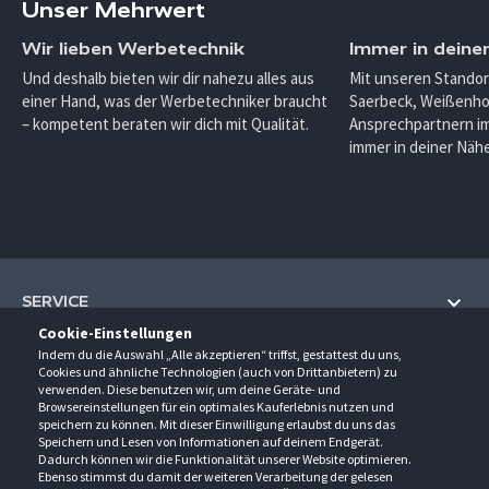
Unser Mehrwert
Wir lieben Werbetechnik
Immer in deine
Und deshalb bieten wir dir nahezu alles aus
Mit unseren Standor
einer Hand, was der Werbetechniker braucht
Saerbeck, Weißenho
– kompetent beraten wir dich mit Qualität.
Ansprechpartnern im
immer in deiner Nähe
SERVICE
Cookie-Einstellungen
Hilfe und Information
Indem du die Auswahl „Alle akzeptieren“ triffst, gestattest du uns,
UNTERNEHMEN
Cookies und ähnliche Technologien (auch von Drittanbietern) zu
Fragen und Antworten (FAQ)
verwenden. Diese benutzen wir, um deine Geräte- und
Über uns
Browsereinstellungen für ein optimales Kauferlebnis nutzen und
Kontakt
KONTAKT
speichern zu können. Mit dieser Einwilligung erlaubst du uns das
Anfahrt
Newsletter
Speichern und Lesen von Informationen auf deinem Endgerät.
Gröner-Schulze GmbH
Dadurch können wir die Funktionalität unserer Website optimieren.
Ansprechpartner
ÖFFNUNGSZEITEN
Sarirstraße 5
Events
Ebenso stimmst du damit der weiteren Verarbeitung der gelesen