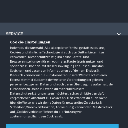
SERVICE
Cookie-Einstellungen
Hilfe und Information
Indem du die Auswahl „Alle akzeptieren“ triffst, gestattest du uns,
UNTERNEHMEN
Cookies und ähnliche Technologien (auch von Drittanbietern) zu
Fragen und Antworten (FAQ)
verwenden. Diese benutzen wir, um deine Geräte- und
Über uns
Browsereinstellungen für ein optimales Kauferlebnis nutzen und
Kontakt
KONTAKT
speichern zu können. Mit dieser Einwilligung erlaubst du uns das
Anfahrt
Newsletter
Speichern und Lesen von Informationen auf deinem Endgerät.
Gröner-Schulze GmbH
Dadurch können wir die Funktionalität unserer Website optimieren.
Ansprechpartner
ÖFFNUNGSZEITEN
Sarirstraße 5
Events
Ebenso stimmst du damit der weiteren Verarbeitung der gelesen
12529 Schönefeld
personenbezogenen Daten und auch deren Übertragung außerhalb der
Außendienstbesuch
Montag - Donnerstag
9:00 - 17:00
Downloads
Europäischen Union zu. Wenn du mehr über unsere
FOLGE UNS
Freitag
9:00 - 15:00
Datenschutzerklärung
wissen möchtest, schau dir bitte den dafür
Jobs & Ausbildung
Berlin-Schönefeld: +49 30 68 29 54-0
Kataloge
vorgesehenen Abschnitt zu Cookies an. Dort erfährst du auch mehr
Saerbeck: +49 2574 88750-0
Retouren/Reklamationen
über die Weise, wie wir deine Daten für notwendige Zwecke (z.B.
Weißenhorn: +49 731 3982-0
Sicherheit, Warenkorbfunktion, Anmeldung) verwenden. Mit dem Klick
auf „Cookies verbieten“ lehnst du die Nutzung von
info@groener-schulze.com
zustimmungspflichtigen Cookies ab.
AGB
Datenschutzbestimmungen
Impressum