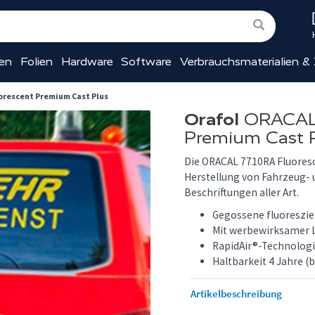
ien
Folien
Hardware
Software
Verbrauchsmaterialien &
orescent Premium Cast Plus
Orafol
ORACAL®
Premium Cast 
Die ORACAL 7710RA Fluoresc
Herstellung von Fahrzeug- 
Beschriftungen aller Art.
Gegossene fluoreszie
Mit werbewirksamer L
RapidAir®-Technolog
Haltbarkeit 4 Jahre (
Artikelbeschreibung