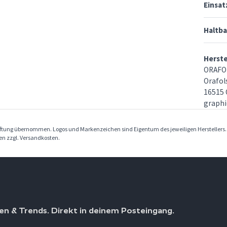
Einsat
Haltba
Herst
ORAFO
Orafols
16515 
graphi
Haftung übernommen. Logos und Markenzeichen sind Eigentum des jeweiligen Herstellers
ben zzgl. Versandkosten.
en & Trends. Direkt in deinem Posteingang.