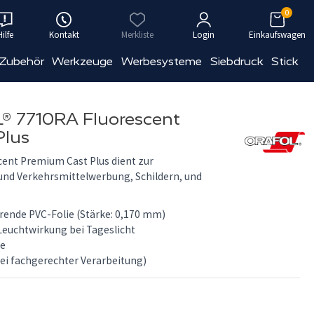
0
Hilfe
Kontakt
Merkliste
Login
Einkaufswagen
 Zubehör
Werkzeuge
Werbesysteme
Siebdruck
Stick
 7710RA Fluorescent
Plus
ent Premium Cast Plus dient zur
und Verkehrsmittelwerbung, Schildern, und
rende PVC-Folie (Stärke: 0,170 mm)
euchtwirkung bei Tageslicht
ie
bei fachgerechter Verarbeitung)