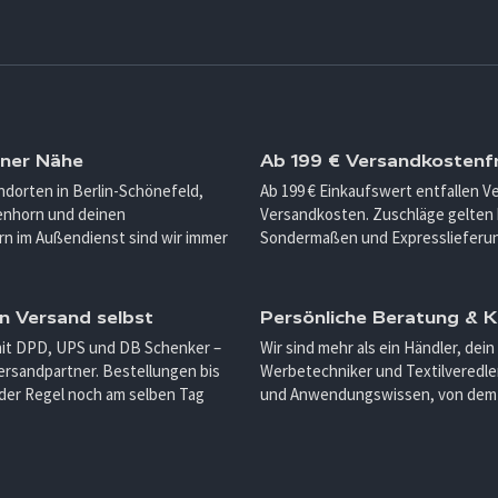
iner Nähe
Ab 199 € Versandkostenfr
ndorten in Berlin-Schönefeld,
Ab 199 € Einkaufswert entfallen 
enhorn und deinen
Versandkosten. Zuschläge gelten 
n im Außendienst sind wir immer
Sondermaßen und Expresslieferu
n Versand selbst
Persönliche Beratung &
mit DPD, UPS und DB Schenker –
Wir sind mehr als ein Händler, dein
ersandpartner. Bestellungen bis
Werbetechniker und Textilveredler
 der Regel noch am selben Tag
und Anwendungswissen, von dem d