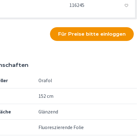
116245
Für Preise bitte einloggen
nschaften
ller
Orafol
152 cm
läche
Glänzend
Fluoreszierende Folie