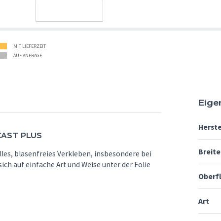
MIT LIEFERZEIT
AUF ANFRAGE
Eige
Herste
CAST PLUS
Breite
les, blasenfreies Verkleben, insbesondere bei
ch auf einfache Art und Weise unter der Folie
Oberf
Art