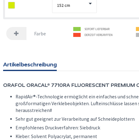
SOFORT LIEFERBAR
Farbe
DERZEIT VERGRIFFEN
Artikelbeschreibung
ORAFOL
ORACAL® 7710RA FLUORESCENT PREMIUM 
RapidAir®-Technologie ermöglicht ein einfaches und schnel
großformatigen Verklebeobjekten. Lufteinschlüsse lassen si
herausstreichen#
Sehr gut geeignet zur Verarbeitung auf Schneideplottern
Empfohlenes Druckverfahren: Siebdruck
Kleber: Solvent Polyacrylat, permanent