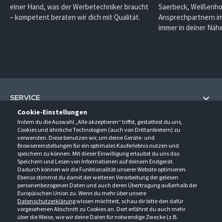
einer Hand, was der Werbetechniker braucht
Saerbeck, Weißenho
– kompetent beraten wir dich mit Qualität.
Ansprechpartnern im
immer in deiner Nähe
SERVICE
Cookie-Einstellungen
Hilfe und Information
Indem du die Auswahl „Alle akzeptieren“ triffst, gestattest du uns,
UNTERNEHMEN
Cookies und ähnliche Technologien (auch von Drittanbietern) zu
Fragen und Antworten (FAQ)
verwenden. Diese benutzen wir, um deine Geräte- und
Über uns
Browsereinstellungen für ein optimales Kauferlebnis nutzen und
Kontakt
KONTAKT
speichern zu können. Mit dieser Einwilligung erlaubst du uns das
Anfahrt
Newsletter
Speichern und Lesen von Informationen auf deinem Endgerät.
Gröner-Schulze GmbH
Dadurch können wir die Funktionalität unserer Website optimieren.
Ansprechpartner
ÖFFNUNGSZEITEN
Sarirstraße 5
Events
Ebenso stimmst du damit der weiteren Verarbeitung der gelesen
12529 Schönefeld
personenbezogenen Daten und auch deren Übertragung außerhalb der
Außendienstbesuch
Montag - Donnerstag
9:00 - 17:00
Downloads
Europäischen Union zu. Wenn du mehr über unsere
FOLGE UNS
Freitag
9:00 - 15:00
Datenschutzerklärung
wissen möchtest, schau dir bitte den dafür
Jobs & Ausbildung
Berlin-Schönefeld: +49 30 68 29 54-0
Kataloge
vorgesehenen Abschnitt zu Cookies an. Dort erfährst du auch mehr
Saerbeck: +49 2574 88750-0
Retouren/Reklamationen
über die Weise, wie wir deine Daten für notwendige Zwecke (z.B.