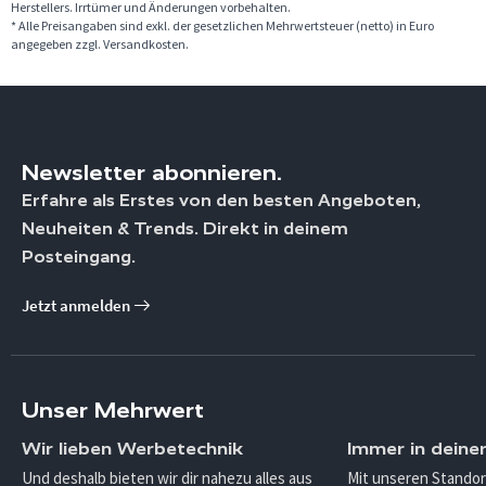
Herstellers. Irrtümer und Änderungen vorbehalten.
* Alle Preisangaben sind exkl. der gesetzlichen Mehrwertsteuer (netto) in Euro
angegeben zzgl. Versandkosten.
Newsletter abonnieren.
Erfahre als Erstes von den besten Angeboten,
Neuheiten & Trends. Direkt in deinem
Posteingang.
Jetzt anmelden
Unser Mehrwert
Wir lieben Werbetechnik
Immer in deine
Und deshalb bieten wir dir nahezu alles aus
Mit unseren Standor