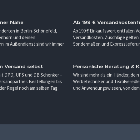
iner Nähe
Ab 199 € Versandkostenfr
ndorten in Berlin-Schönefeld,
Ab 199 € Einkaufswert entfallen 
enhorn und deinen
Versandkosten. Zuschläge gelten 
n im Außendienst sind wir immer
Sondermaßen und Expresslieferu
n Versand selbst
Persönliche Beratung &
mit DPD, UPS und DB Schenker –
Wir sind mehr als ein Händler, dein
ersandpartner. Bestellungen bis
Werbetechniker und Textilveredler
 der Regel noch am selben Tag
und Anwendungswissen, von dem d