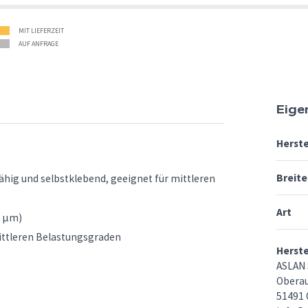
MIT LIEFERZEIT
AUF ANFRAGE
Eige
Herste
Breite
fähig und selbstklebend, geeignet für mittleren
Art
0 µm)
mittleren Belastungsgraden
Herst
ASLAN 
Oberau
51491 