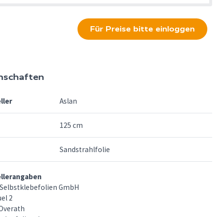
Für Preise bitte einloggen
nschaften
ller
Aslan
125 cm
Sandstrahlfolie
ellerangaben
Selbstklebefolien GmbH
el 2
Overath