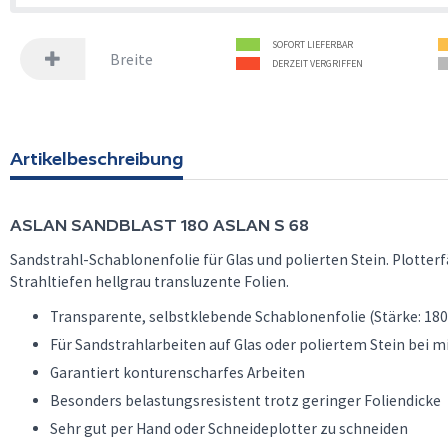
SOFORT LIEFERBAR
Breite
DERZEIT VERGRIFFEN
Artikelbeschreibung
ASLAN
SANDBLAST 180 ASLAN S 68
Sandstrahl-Schablonenfolie für Glas und polierten Stein. Plotter
Strahltiefen hellgrau transluzente Folien.
Transparente, selbstklebende Schablonenfolie (Stärke: 18
Für Sandstrahlarbeiten auf Glas oder poliertem Stein bei 
Garantiert konturenscharfes Arbeiten
Besonders belastungsresistent trotz geringer Foliendicke
Sehr gut per Hand oder Schneideplotter zu schneiden