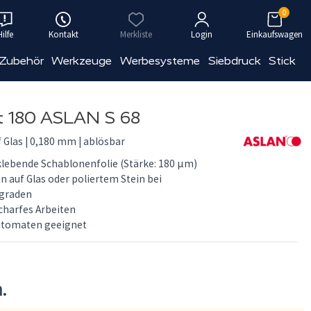
0
Hilfe
Kontakt
Merkliste
Login
Einkaufswagen
 Zubehör
Werkzeuge
Werbesysteme
Siebdruck
Stick
t 180 ASLAN S 68
f Glas | 0,180 mm | ablösbar
klebende Schablonenfolie (Stärke: 180 µm)
n auf Glas oder poliertem Stein bei
sgraden
charfes Arbeiten
automaten geeignet
n.