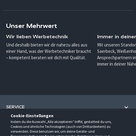
Unser Mehrwert
Wir lieben Werbetechnik
Immer in deine
Und deshalb bieten wir dir nahezu alles aus
Mit unseren Standor
einer Hand, was der Werbetechniker braucht
Saerbeck, Weißenho
– kompetent beraten wir dich mit Qualität.
Ansprechpartnern im
immer in deiner Nähe
SERVICE
Cookie-Einstellungen
Hilfe und Information
Indem du die Auswahl „Alle akzeptieren“ triffst, gestattest du uns,
UNTERNEHMEN
Cookies und ähnliche Technologien (auch von Drittanbietern) zu
Fragen und Antworten (FAQ)
verwenden. Diese benutzen wir, um deine Geräte- und
Über uns