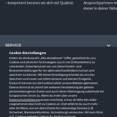
– kompetent beraten wir dich mit Qualität.
Ansprechpartnern im
immer in deiner Nähe
SERVICE
Cookie-Einstellungen
Hilfe und Information
Indem du die Auswahl „Alle akzeptieren“ triffst, gestattest du uns,
UNTERNEHMEN
Cookies und ähnliche Technologien (auch von Drittanbietern) zu
Fragen und Antworten (FAQ)
verwenden. Diese benutzen wir, um deine Geräte- und
Über uns
Browsereinstellungen für ein optimales Kauferlebnis nutzen und
Kontakt
KONTAKT
speichern zu können. Mit dieser Einwilligung erlaubst du uns das
Anfahrt
Newsletter
Speichern und Lesen von Informationen auf deinem Endgerät.
Gröner-Schulze GmbH
Dadurch können wir die Funktionalität unserer Website optimieren.
Ansprechpartner
ÖFFNUNGSZEITEN
Sarirstraße 5
Events
Ebenso stimmst du damit der weiteren Verarbeitung der gelesen
12529 Schönefeld
personenbezogenen Daten und auch deren Übertragung außerhalb der
Außendienstbesuch
Montag - Donnerstag
9:00 - 17:00
Downloads
Europäischen Union zu. Wenn du mehr über unsere
FOLGE UNS
Freitag
9:00 - 15:00
Datenschutzerklärung
wissen möchtest, schau dir bitte den dafür
Jobs & Ausbildung
Berlin-Schönefeld: +49 30 68 29 54-0
Kataloge
vorgesehenen Abschnitt zu Cookies an. Dort erfährst du auch mehr
Saerbeck: +49 2574 88750-0
Retouren/Reklamationen
über die Weise, wie wir deine Daten für notwendige Zwecke (z.B.
Weißenhorn: +49 731 3982-0
Sicherheit, Warenkorbfunktion, Anmeldung) verwenden. Mit dem Klick
auf „Cookies verbieten“ lehnst du die Nutzung von