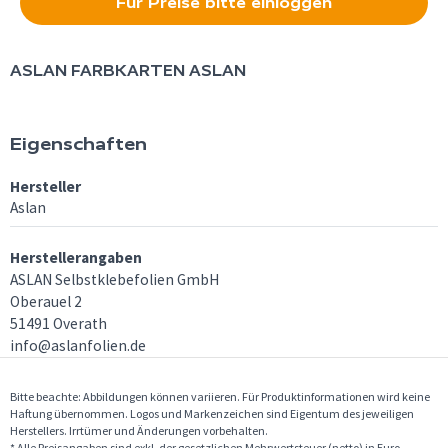
Für Preise bitte einloggen
ASLAN
FARBKARTEN ASLAN
Eigenschaften
Hersteller
Aslan
Herstellerangaben
ASLAN Selbstklebefolien GmbH
Oberauel 2
51491 Overath
info@aslanfolien.de
Bitte beachte: Abbildungen können variieren. Für Produktinformationen wird keine
Haftung übernommen. Logos und Markenzeichen sind Eigentum des jeweiligen
Herstellers. Irrtümer und Änderungen vorbehalten.
* Alle Preisangaben sind exkl. der gesetzlichen Mehrwertsteuer (netto) in Euro