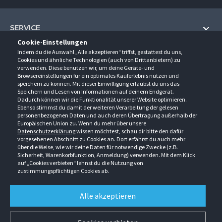
SERVICE
Cookie-Einstellungen
Hilfe und Information
Indem du die Auswahl „Alle akzeptieren“ triffst, gestattest du uns,
UNTERNEHMEN
Cookies und ähnliche Technologien (auch von Drittanbietern) zu
Fragen und Antworten (FAQ)
verwenden. Diese benutzen wir, um deine Geräte- und
Über uns
Browsereinstellungen für ein optimales Kauferlebnis nutzen und
Kontakt
KONTAKT
speichern zu können. Mit dieser Einwilligung erlaubst du uns das
Anfahrt
Newsletter
Speichern und Lesen von Informationen auf deinem Endgerät.
Gröner-Schulze GmbH
Dadurch können wir die Funktionalität unserer Website optimieren.
Ansprechpartner
ÖFFNUNGSZEITEN
Sarirstraße 5
Events
Ebenso stimmst du damit der weiteren Verarbeitung der gelesen
12529 Schönefeld
personenbezogenen Daten und auch deren Übertragung außerhalb der
Außendienstbesuch
Montag - Donnerstag
9:00 - 17:00
Downloads
Europäischen Union zu. Wenn du mehr über unsere
FOLGE UNS
Freitag
9:00 - 15:00
Datenschutzerklärung
wissen möchtest, schau dir bitte den dafür
Jobs & Ausbildung
Berlin-Schönefeld: +49 30 68 29 54-0
Kataloge
vorgesehenen Abschnitt zu Cookies an. Dort erfährst du auch mehr
Saerbeck: +49 2574 88750-0
Retouren/Reklamationen
über die Weise, wie wir deine Daten für notwendige Zwecke (z.B.
Weißenhorn: +49 731 3982-0
Sicherheit, Warenkorbfunktion, Anmeldung) verwenden. Mit dem Klick
auf „Cookies verbieten“ lehnst du die Nutzung von
info@groener-schulze.com
zustimmungspflichtigen Cookies ab.
AGB
Datenschutzbestimmungen
Impressum
Alle akzeptieren
Alle Rechte vorbehalten. © Gröner-Schulze GmbH 2026 Verkauf nur an Unternehmer,
Gewerbetreibende, Freiberufler und öffentliche Institutionen. Kein Verkauf an
Verbraucher. Alle Preise in EURO zzgl. MwSt ab Werk zzgl. Versandkosten. Irrtümer